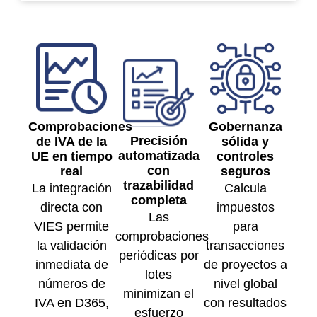
Comprobaciones
Gobernanza
Precisión
de IVA de la
sólida y
automatizada
UE en tiempo
controles
con
real
seguros
trazabilidad
La integración
Calcula
completa
directa con
impuestos
Las
VIES permite
para
comprobaciones
la validación
transacciones
periódicas por
inmediata de
de proyectos a
lotes
números de
nivel global
minimizan el
IVA en D365,
con resultados
esfuerzo