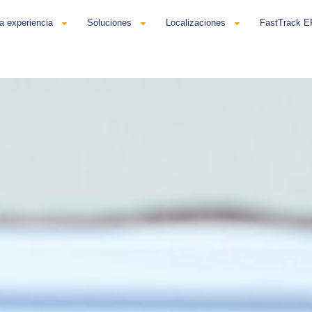
a experiencia
Soluciones
Localizaciones
FastTrack 
añol