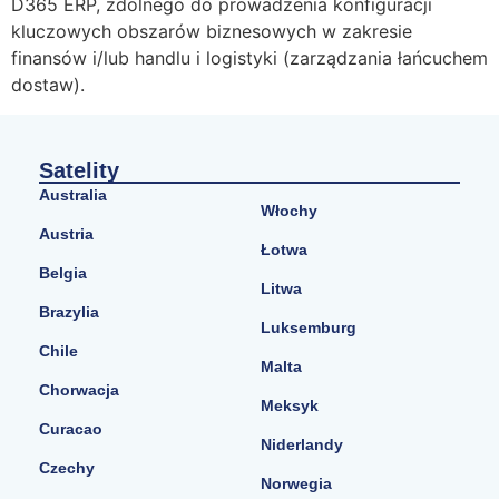
D365 ERP, zdolnego do prowadzenia konfiguracji
kluczowych obszarów biznesowych w zakresie
finansów i/lub handlu i logistyki (zarządzania łańcuchem
dostaw).
Satelity
Australia
Włochy
Austria
Łotwa
Belgia
Litwa
Brazylia
Luksemburg
Chile
Malta
Chorwacja
Meksyk
Curacao
Niderlandy
Czechy
Norwegia