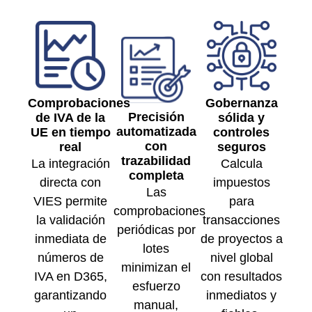
Comprobaciones
Gobernanza
Precisión
de IVA de la
sólida y
automatizada
UE en tiempo
controles
con
real
seguros
trazabilidad
La integración
Calcula
completa
directa con
impuestos
Las
VIES permite
para
comprobaciones
la validación
transacciones
periódicas por
inmediata de
de proyectos a
lotes
números de
nivel global
minimizan el
IVA en D365,
con resultados
esfuerzo
garantizando
inmediatos y
manual,