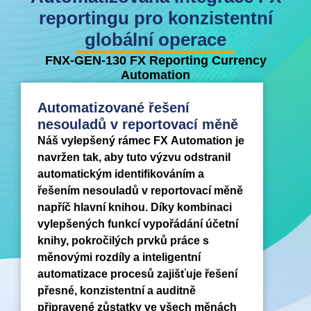
reportingu pro konzistentní
globální operace
FNX-GEN-130 FX Reporting Currency
Automation
Automatizované řešení
nesouladů v reportovací měně
Náš vylepšený rámec FX Automation je
navržen tak, aby tuto výzvu odstranil
automatickým identifikováním a
řešením nesouladů v reportovací měně
napříč hlavní knihou. Díky kombinaci
vylepšených funkcí vypořádání účetní
knihy, pokročilých prvků práce s
měnovými rozdíly a inteligentní
automatizace procesů zajišťuje řešení
přesné, konzistentní a auditně
připravené zůstatky ve všech měnách