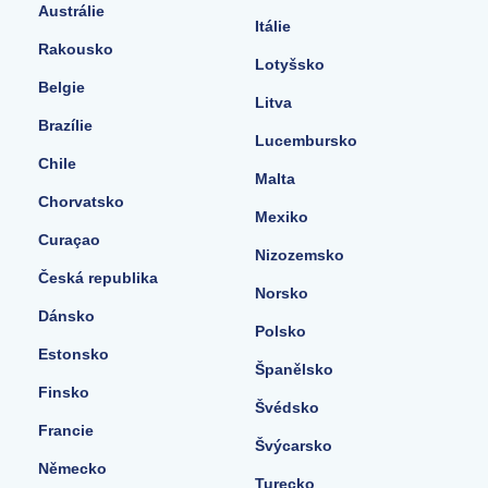
Austrálie
Itálie
Rakousko
Lotyšsko
Belgie
Litva
Brazílie
Lucembursko
Chile
Malta
Chorvatsko
Mexiko
Curaçao
Nizozemsko
Česká republika
Norsko
Dánsko
Polsko
Estonsko
Španělsko
Finsko
Švédsko
Francie
Švýcarsko
Německo
Turecko