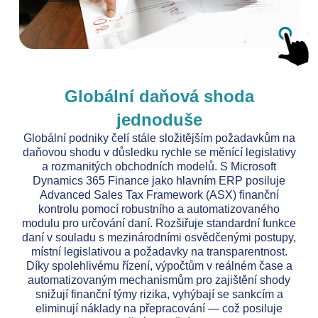
Globální daňová shoda
jednoduše
Globální podniky čelí stále složitějším požadavkům na
daňovou shodu v důsledku rychle se měnící legislativy
a rozmanitých obchodních modelů. S Microsoft
Dynamics 365 Finance jako hlavním ERP posiluje
Advanced Sales Tax Framework (ASX) finanční
kontrolu pomocí robustního a automatizovaného
modulu pro určování daní. Rozšiřuje standardní funkce
daní v souladu s mezinárodními osvědčenými postupy,
místní legislativou a požadavky na transparentnost.
Díky spolehlivému řízení, výpočtům v reálném čase a
automatizovaným mechanismům pro zajištění shody
snižují finanční týmy rizika, vyhýbají se sankcím a
eliminují náklady na přepracování — což posiluje