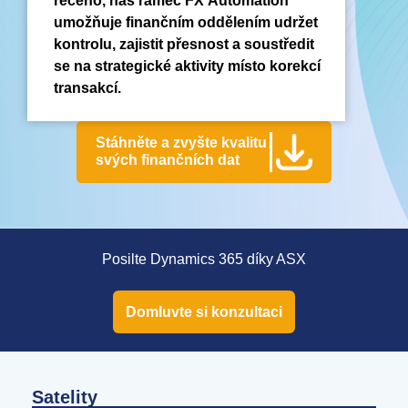
řečeno, náš rámec FX Automation
umožňuje finančním oddělením udržet
kontrolu, zajistit přesnost a soustředit
se na strategické aktivity místo korekcí
transakcí.
Stáhněte a zvyšte kvalitu
svých finančních dat
Posilte Dynamics 365 díky ASX
Domluvte si konzultaci
Satelity