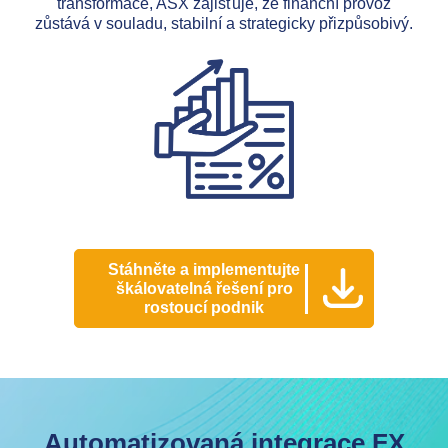
transformace, ASX zajišťuje, že finanční provoz
zůstává v souladu, stabilní a strategicky přizpůsobivý.
Stáhněte a implementujte
škálovatelná řešení pro
rostoucí podnik
Automatizovaná integrace FX