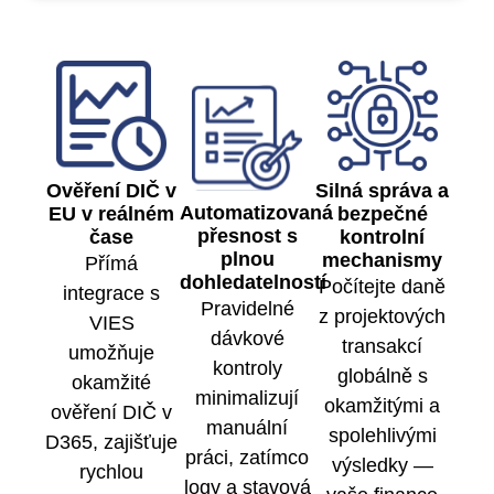
Ověření DIČ v
Silná správa a
Automatizovaná
EU v reálném
bezpečné
přesnost s
čase
kontrolní
plnou
mechanismy
Přímá
dohledatelností
Počítejte daně
integrace s
Pravidelné
z projektových
VIES
dávkové
transakcí
umožňuje
kontroly
globálně s
okamžité
minimalizují
okamžitými a
ověření DIČ v
manuální
spolehlivými
D365, zajišťuje
práci, zatímco
výsledky —
rychlou
logy a stavová