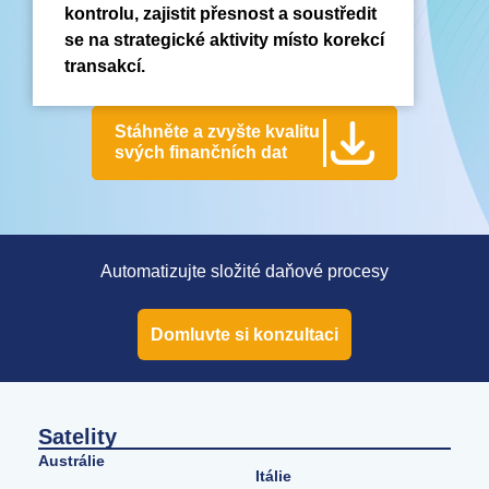
kontrolu, zajistit přesnost a soustředit
se na strategické aktivity místo korekcí
transakcí.
Stáhněte a zvyšte kvalitu
svých finančních dat
Automatizujte složité daňové procesy
Domluvte si konzultaci
Satelity
Austrálie
Itálie