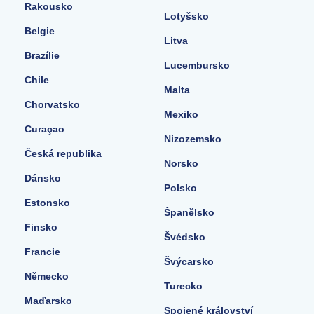
Rakousko
Lotyšsko
Belgie
Litva
Brazílie
Lucembursko
Chile
Malta
Chorvatsko
Mexiko
Curaçao
Nizozemsko
Česká republika
Norsko
Dánsko
Polsko
Estonsko
Španělsko
Finsko
Švédsko
Francie
Švýcarsko
Německo
Turecko
Maďarsko
Spojené království