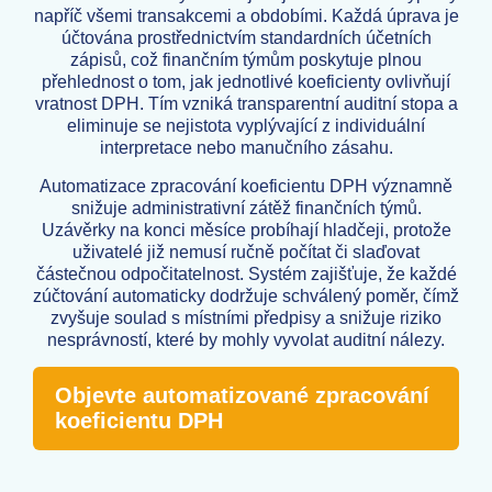
napříč všemi transakcemi a obdobími. Každá úprava je
účtována prostřednictvím standardních účetních
zápisů, což finančním týmům poskytuje plnou
přehlednost o tom, jak jednotlivé koeficienty ovlivňují
vratnost DPH. Tím vzniká transparentní auditní stopa a
eliminuje se nejistota vyplývající z individuální
interpretace nebo manučního zásahu.
Automatizace zpracování koeficientu DPH významně
snižuje administrativní zátěž finančních týmů.
Uzávěrky na konci měsíce probíhají hladčeji, protože
uživatelé již nemusí ručně počítat či slaďovat
částečnou odpočitatelnost. Systém zajišťuje, že každé
zúčtování automaticky dodržuje schválený poměr, čímž
zvyšuje soulad s místními předpisy a snižuje riziko
nesprávností, které by mohly vyvolat auditní nálezy.
Objevte automatizované zpracování
koeficientu DPH