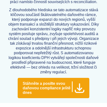
práci namísto činností souvisejících s reconciliation.
Z dlouhodobého hlediska se tato automatizace stává
klíčovou součástí škálovatelného daňového rámce,
který podporuje expanzi do nových regionů, vyšší
objem transakcí a složitější struktury vykazování. Díky
zachování konzistentní logiky napříč roky provozu
systém posiluje správu, zvyšuje spolehlivost auditů a
chrání soulad s předpisy i při jejich vývoji. Organizace
tak získávají trvalou finanční přesnost, nižší rizikové
expozice a odolnější infrastrukturu schopnou
podporovat nepřetržitý růst. S automatizovanou
logikou koeficientu DPH vytvářejí společnosti daňové
prostředí připravené na budoucnost, které funguje
efektivně — bez ohledu na velikost, tržní složitost či
změny regulací.
Stáhněte a posilte svou
daňovou compliance ještě
dnes