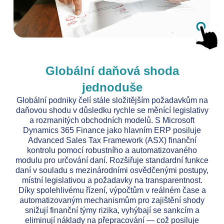
Globální daňová shoda
jednoduše
Globální podniky čelí stále složitějším požadavkům na
daňovou shodu v důsledku rychle se měnící legislativy
a rozmanitých obchodních modelů. S Microsoft
Dynamics 365 Finance jako hlavním ERP posiluje
Advanced Sales Tax Framework (ASX) finanční
kontrolu pomocí robustního a automatizovaného
modulu pro určování daní. Rozšiřuje standardní funkce
daní v souladu s mezinárodními osvědčenými postupy,
místní legislativou a požadavky na transparentnost.
Díky spolehlivému řízení, výpočtům v reálném čase a
automatizovaným mechanismům pro zajištění shody
snižují finanční týmy rizika, vyhýbají se sankcím a
eliminují náklady na přepracování — což posiluje