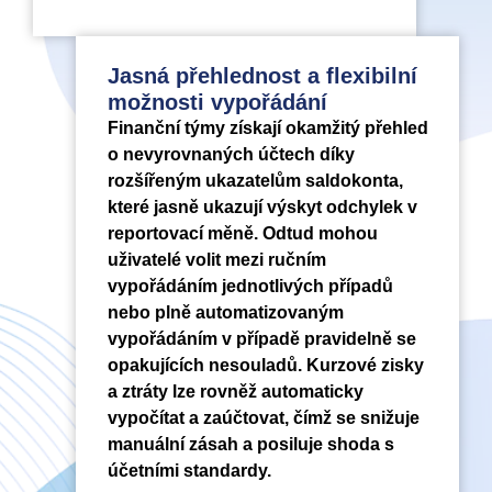
Jasná přehlednost a flexibilní
možnosti vypořádání
Finanční týmy získají okamžitý přehled
o nevyrovnaných účtech díky
rozšířeným ukazatelům saldokonta,
které jasně ukazují výskyt odchylek v
reportovací měně. Odtud mohou
uživatelé volit mezi ručním
vypořádáním jednotlivých případů
nebo plně automatizovaným
vypořádáním v případě pravidelně se
opakujících nesouladů. Kurzové zisky
a ztráty lze rovněž automaticky
vypočítat a zaúčtovat, čímž se snižuje
manuální zásah a posiluje shoda s
účetními standardy.