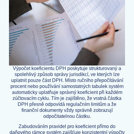
Výpočet koeficientu DPH poskytuje strukturovaný a
spolehlivý způsob správy jurisdikcí, ve kterých lze
uplatnit pouze část DPH. Místo ručního přepočítávání
procent nebo používání samostatných tabulek systém
automaticky uplatňuje správný koeficient při každém
zúčtovacím cyklu. Tím je zajištěno, že vratná částka
DPH přesně odpovídá regulačním limitům a že
finanční dokumenty vždy správně zobrazují
odpočitatelnou částku.
Zabudováním pravidel pro koeficient přímo do
daňového rámce systém zajišťuje konzistentní výpočty