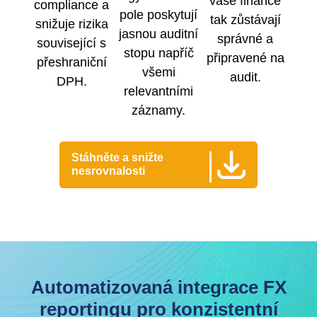
vaše finance
compliance a
pole poskytují
tak zůstávají
snižuje rizika
jasnou auditní
správné a
související s
stopu napříč
připravené na
přeshraniční
všemi
audit.
DPH.
relevantními
záznamy.
Stáhněte a snižte
nesrovnalosti
Automatizovaná integrace FX
reportingu pro konzistentní