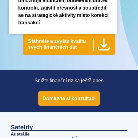
umožňuje finančním oddělením udržet
kontrolu, zajistit přesnost a soustředit
se na strategické aktivity místo korekcí
transakcí.
Stáhněte a zvyšte kvalitu
svých finančních dat
Snižte finanční rizika ještě dnes
Domluvte si konzultaci
Satelity
Austrálie