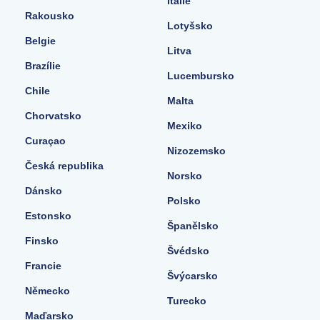
Itálie
Rakousko
Lotyšsko
Belgie
Litva
Brazílie
Lucembursko
Chile
Malta
Chorvatsko
Mexiko
Curaçao
Nizozemsko
Česká republika
Norsko
Dánsko
Polsko
Estonsko
Španělsko
Finsko
Švédsko
Francie
Švýcarsko
Německo
Turecko
Maďarsko