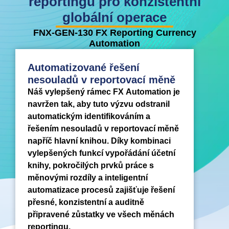
reportingu pro konzistentní
globální operace
FNX-GEN-130 FX Reporting Currency
Automation
Automatizované řešení
nesouladů v reportovací měně
Náš vylepšený rámec FX Automation je
navržen tak, aby tuto výzvu odstranil
automatickým identifikováním a
řešením nesouladů v reportovací měně
napříč hlavní knihou. Díky kombinaci
vylepšených funkcí vypořádání účetní
knihy, pokročilých prvků práce s
měnovými rozdíly a inteligentní
automatizace procesů zajišťuje řešení
přesné, konzistentní a auditně
připravené zůstatky ve všech měnách
reportingu.