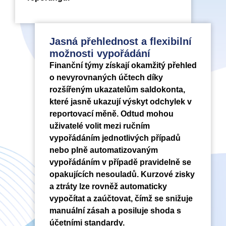
Jasná přehlednost a flexibilní
možnosti vypořádání
Finanční týmy získají okamžitý přehled
o nevyrovnaných účtech díky
rozšířeným ukazatelům saldokonta,
které jasně ukazují výskyt odchylek v
reportovací měně. Odtud mohou
uživatelé volit mezi ručním
vypořádáním jednotlivých případů
nebo plně automatizovaným
vypořádáním v případě pravidelně se
opakujících nesouladů. Kurzové zisky
a ztráty lze rovněž automaticky
vypočítat a zaúčtovat, čímž se snižuje
manuální zásah a posiluje shoda s
účetními standardy.