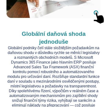
Globální daňová shoda
jednoduše
Globální podniky čelí stále složitějším požadavkům na
daňovou shodu v důsledku rychle se měnící legislativy
a rozmanitých obchodních modelů. S Microsoft
Dynamics 365 Finance jako hlavním ERP posiluje
Advanced Sales Tax Framework (ASX) finanční
kontrolu pomocí robustního a automatizovaného
modulu pro určování daní. Rozšiřuje standardní funkce
daní v souladu s mezinárodními osvědčenými postupy,
místní legislativou a požadavky na transparentnost.
Díky spolehlivému řízení, výpočtům v reálném čase a
automatizovaným mechanismům pro zajištění shody
snižují finanční týmy rizika, vyhýbají se sankcím a
eliminují náklady na přepracování — což posiluje