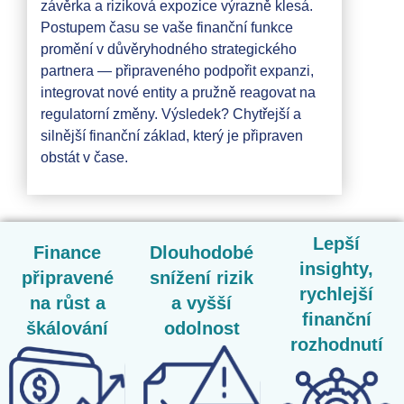
závěrka a riziková expozice výrazně klesá.
Postupem času se vaše finanční funkce
promění v důvěryhodného strategického
partnera — připraveného podpořit expanzi,
integrovat nové entity a pružně reagovat na
regulatorní změny. Výsledek? Chytřejší a
silnější finanční základ, který je připraven
obstát v čase.
Lepší
Finance
Dlouhodobé
insighty,
připravené
snížení rizik
rychlejší
na růst a
a vyšší
finanční
škálování
odolnost
rozhodnutí