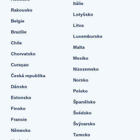
Itálie
Rakousko
Lotyšsko
Belgie
Litva
Brazílie
Lucembursko
Chile
Malta
Chorvatsko
Mexiko
Curaçao
Nizozemsko
Česká republika
Norsko
Dánsko
Polsko
Estonsko
Španělsko
Finsko
Švédsko
Francie
Švýcarsko
Německo
Turecko