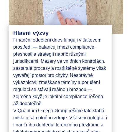
Hlavní výzvy
Finanční oddělení dnes fungují v tlakovém
prostředí — balancují mezi compliance,
přesností a strategií napříč různými
jurisdikcemi. Mezery ve vnitřních kontrolách,
zastaralé procesy a roztříštěné systémy však
vytvářejí prostor pro chyby. Nesprávné
výkaznictví, zmeškané termíny a porušení
regulací se stávají reálnou hrozbou —
zejména když je lokální compliance řešena
až dodatečně.
V Quantum Omega Group řešíme tato slabá
místa u samotného zdroje. Včasnou integrací
finančního dohledu, forenzního přezkumu a
lokální odbornosti do vašich procesů vám