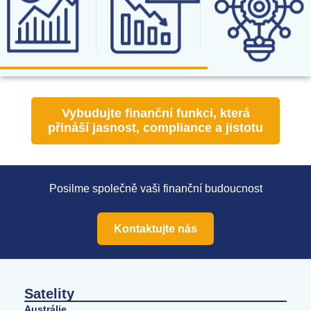
Vybudujte finanční funkci, která
přináší jasnost, compliance a jistotu
Posilme společně vaši finanční budoucnost
Kontaktujte nás
Satelity
Austrálie