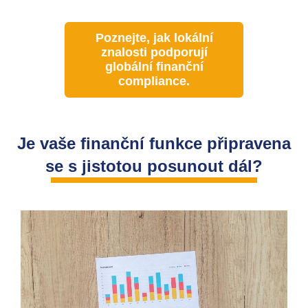
Poznejte, jak lokální
znalosti podporují
globální finanční
compliance.
Je vaše finanční funkce připravena
se s jistotou posunout dál?