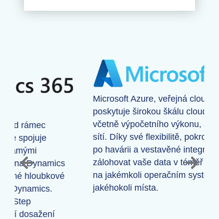
Microsoft Azure, veřejná cloudová platforma,
poskytuje širokou škálu cloudových služeb
včetně výpočetního výkonu, analýz, úložiště a
sítí. Díky své flexibilitě, pokročilému zotavení
po havárii a vestavěné integraci může Azure
zálohovat vaše data v téměř jakémkoli jazyce,
na jakémkoli operačním systému a z
jakéhokoli místa.