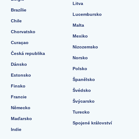
Litva
Brazílie
Lucembursko
Chile
Malta
Chorvatsko
Mexiko
Curaçao
Nizozemsko
Česká republika
Norsko
Dánsko
Polsko
Estonsko
Španělsko
Finsko
Švédsko
Francie
Švýcarsko
Německo
Turecko
Maďarsko
Spojené království
Indie