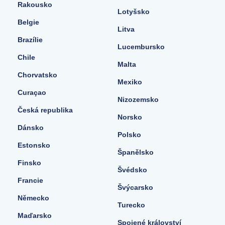
Rakousko
Lotyšsko
Belgie
Litva
Brazílie
Lucembursko
Chile
Malta
Chorvatsko
Mexiko
Curaçao
Nizozemsko
Česká republika
Norsko
Dánsko
Polsko
Estonsko
Španělsko
Finsko
Švédsko
Francie
Švýcarsko
Německo
Turecko
Maďarsko
Spojené království