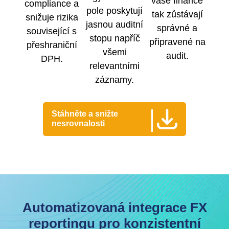
vaše finance
compliance a
pole poskytují
tak zůstávají
snižuje rizika
jasnou auditní
správné a
související s
stopu napříč
připravené na
přeshraniční
všemi
audit.
DPH.
relevantními
záznamy.
Stáhněte a snižte
nesrovnalosti
Automatizovaná integrace FX
reportingu pro konzistentní