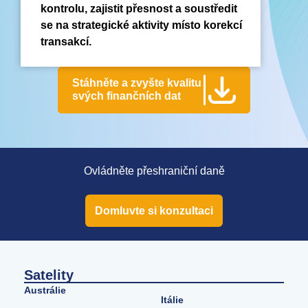
kontrolu, zajistit přesnost a soustředit
se na strategické aktivity místo korekcí
transakcí.
Stáhněte a zvyšte kvalitu
svých finančních dat
Ovládněte přeshraniční daně
Domluvte si konzultaci
Satelity
Austrálie
Itálie