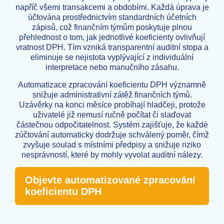
napříč všemi transakcemi a obdobími. Každá úprava je
účtována prostřednictvím standardních účetních
zápisů, což finančním týmům poskytuje plnou
přehlednost o tom, jak jednotlivé koeficienty ovlivňují
vratnost DPH. Tím vzniká transparentní auditní stopa a
eliminuje se nejistota vyplývající z individuální
interpretace nebo manučního zásahu.
Automatizace zpracování koeficientu DPH významně
snižuje administrativní zátěž finančních týmů.
Uzávěrky na konci měsíce probíhají hladčeji, protože
uživatelé již nemusí ručně počítat či slaďovat
částečnou odpočitatelnost. Systém zajišťuje, že každé
zúčtování automaticky dodržuje schválený poměr, čímž
zvyšuje soulad s místními předpisy a snižuje riziko
nesprávností, které by mohly vyvolat auditní nálezy.
Objevte automatizované zpracování
koeficientu DPH