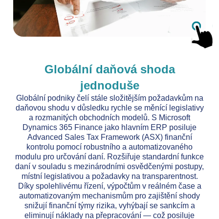
Globální daňová shoda
jednoduše
Globální podniky čelí stále složitějším požadavkům na
daňovou shodu v důsledku rychle se měnící legislativy
a rozmanitých obchodních modelů. S Microsoft
Dynamics 365 Finance jako hlavním ERP posiluje
Advanced Sales Tax Framework (ASX) finanční
kontrolu pomocí robustního a automatizovaného
modulu pro určování daní. Rozšiřuje standardní funkce
daní v souladu s mezinárodními osvědčenými postupy,
místní legislativou a požadavky na transparentnost.
Díky spolehlivému řízení, výpočtům v reálném čase a
automatizovaným mechanismům pro zajištění shody
snižují finanční týmy rizika, vyhýbají se sankcím a
eliminují náklady na přepracování — což posiluje