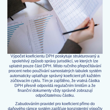
Výpočet koeficientu DPH poskytuje strukturovaný a
spolehlivý způsob správy jurisdikcí, ve kterých lze
uplatnit pouze část DPH. Místo ručního přepočítávání
procent nebo používání samostatných tabulek systém
automaticky uplatňuje správný koeficient při každém
zúčtovacím cyklu. Tím je zajištěno, že vratná částka
DPH přesně odpovídá regulačním limitům a že
finanční dokumenty vždy správně zobrazují
odpočitatelnou částku.
Zabudováním pravidel pro koeficient přímo do
daňového rámce systém zajišťuje konzistentní výpočty