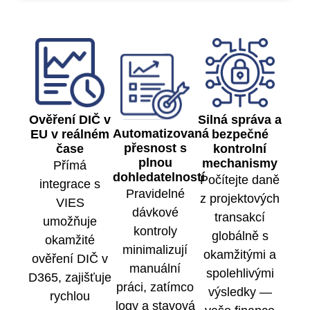
Ověření DIČ v
Silná správa a
Automatizovaná
EU v reálném
bezpečné
přesnost s
čase
kontrolní
plnou
mechanismy
Přímá
dohledatelností
Počítejte daně
integrace s
Pravidelné
z projektových
VIES
dávkové
transakcí
umožňuje
kontroly
globálně s
okamžité
minimalizují
okamžitými a
ověření DIČ v
manuální
spolehlivými
D365, zajišťuje
práci, zatímco
výsledky —
rychlou
logy a stavová