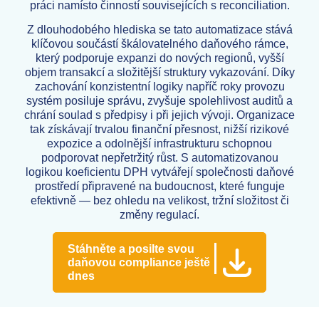
práci namísto činností souvisejících s reconciliation.
Z dlouhodobého hlediska se tato automatizace stává
klíčovou součástí škálovatelného daňového rámce,
který podporuje expanzi do nových regionů, vyšší
objem transakcí a složitější struktury vykazování. Díky
zachování konzistentní logiky napříč roky provozu
systém posiluje správu, zvyšuje spolehlivost auditů a
chrání soulad s předpisy i při jejich vývoji. Organizace
tak získávají trvalou finanční přesnost, nižší rizikové
expozice a odolnější infrastrukturu schopnou
podporovat nepřetržitý růst. S automatizovanou
logikou koeficientu DPH vytvářejí společnosti daňové
prostředí připravené na budoucnost, které funguje
efektivně — bez ohledu na velikost, tržní složitost či
změny regulací.
Stáhněte a posilte svou
daňovou compliance ještě
dnes