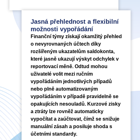
Jasná přehlednost a flexibilní
možnosti vypořádání
Finanční týmy získají okamžitý přehled
o nevyrovnaných účtech díky
rozšířeným ukazatelům saldokonta,
které jasně ukazují výskyt odchylek v
reportovací měně. Odtud mohou
uživatelé volit mezi ručním
vypořádáním jednotlivých případů
nebo plně automatizovaným
vypořádáním v případě pravidelně se
opakujících nesouladů. Kurzové zisky
a ztráty lze rovněž automaticky
vypočítat a zaúčtovat, čímž se snižuje
manuální zásah a posiluje shoda s
účetními standardy.