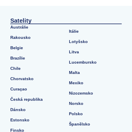
Satelity
Austrálie
Itálie
Rakousko
Lotyšsko
Belgie
Litva
Brazílie
Lucembursko
Chile
Malta
Chorvatsko
Mexiko
Curaçao
Nizozemsko
Česká republika
Norsko
Dánsko
Polsko
Estonsko
Španělsko
Finsko