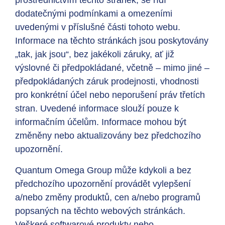
prostřednictvím těchto stránek, se řídí
dodatečnými podmínkami a omezeními
uvedenými v příslušné části tohoto webu.
Informace na těchto stránkách jsou poskytovány
„tak, jak jsou“, bez jakékoli záruky, ať již
výslovné či předpokládané, včetně – mimo jiné –
předpokládaných záruk prodejnosti, vhodnosti
pro konkrétní účel nebo neporušení práv třetích
stran. Uvedené informace slouží pouze k
informačním účelům. Informace mohou být
změněny nebo aktualizovány bez předchozího
upozornění.
Quantum Omega Group může kdykoli a bez
předchozího upozornění provádět vylepšení
a/nebo změny produktů, cen a/nebo programů
popsaných na těchto webových stránkách.
Veškeré softwarové produkty nebo