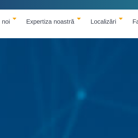
 noi
Expertiza noastră
Localizări
F