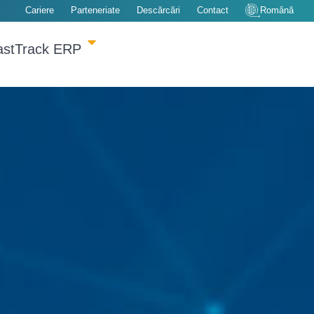
Cariere
Parteneriate
Descărcări
Contact
Română
astTrack ERP