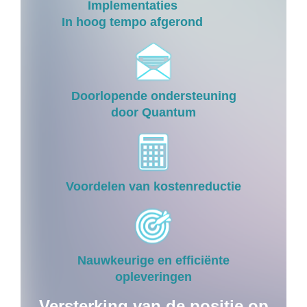
Implementaties
In hoog tempo afgerond
Doorlopende ondersteuning
door Quantum
Voordelen van kostenreductie
Nauwkeurige en efficiënte
opleveringen
Versterking van de positie op