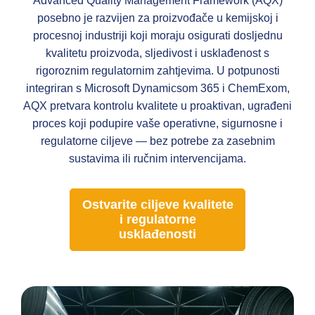
Advanced Quality Management Framework (AQX)
posebno je razvijen za proizvođače u kemijskoj i
procesnoj industriji koji moraju osigurati dosljednu
kvalitetu proizvoda, sljedivost i usklađenost s
rigoroznim regulatornim zahtjevima. U potpunosti
integriran s Microsoft Dynamicsom 365 i ChemExom,
AQX pretvara kontrolu kvalitete u proaktivan, ugrađeni
proces koji podupire vaše operativne, sigurnosne i
regulatorne ciljeve — bez potrebe za zasebnim
sustavima ili ručnim intervencijama.
Ostvarite ciljeve kvalitete
i regulatorne
usklađenosti