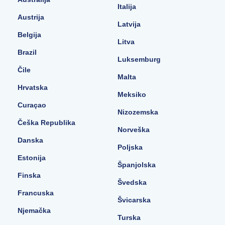
Italija
Austrija
Latvija
Belgija
Litva
Brazil
Luksemburg
Čile
Malta
Hrvatska
Meksiko
Curaçao
Nizozemska
Češka Republika
Norveška
Danska
Poljska
Estonija
Španjolska
Finska
Švedska
Francuska
Švicarska
Njemačka
Turska