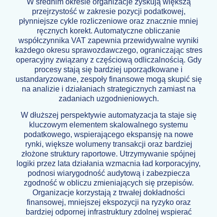
W średnim okresie organizacje zyskują większą
przejrzystość w zakresie pozycji podatkowej,
płynniejsze cykle rozliczeniowe oraz znacznie mniej
ręcznych korekt. Automatyczne obliczanie
współczynnika VAT zapewnia przewidywalne wyniki
każdego okresu sprawozdawczego, ograniczając stres
operacyjny związany z częściową odliczalnością. Gdy
procesy stają się bardziej uporządkowane i
ustandaryzowane, zespoły finansowe mogą skupić się
na analizie i działaniach strategicznych zamiast na
zadaniach uzgodnieniowych.
W dłuższej perspektywie automatyzacja ta staje się
kluczowym elementem skalowalnego systemu
podatkowego, wspierającego ekspansję na nowe
rynki, większe wolumeny transakcji oraz bardziej
złożone struktury raportowe. Utrzymywanie spójnej
logiki przez lata działania wzmacnia ład korporacyjny,
podnosi wiarygodność audytową i zabezpiecza
zgodność w obliczu zmieniających się przepisów.
Organizacje korzystają z trwałej dokładności
finansowej, mniejszej ekspozycji na ryzyko oraz
bardziej odpornej infrastruktury zdolnej wspierać