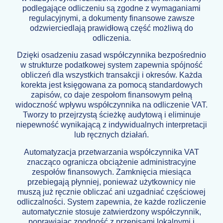
podlegające odliczeniu są zgodne z wymaganiami
regulacyjnymi, a dokumenty finansowe zawsze
odzwierciedlają prawidłową część możliwą do
odliczenia.
Dzięki osadzeniu zasad współczynnika bezpośrednio
w strukturze podatkowej system zapewnia spójność
obliczeń dla wszystkich transakcji i okresów. Każda
korekta jest księgowana za pomocą standardowych
zapisów, co daje zespołom finansowym pełną
widoczność wpływu współczynnika na odliczenie VAT.
Tworzy to przejrzystą ścieżkę audytową i eliminuje
niepewność wynikającą z indywidualnych interpretacji
lub ręcznych działań.
Automatyzacja przetwarzania współczynnika VAT
znacząco ogranicza obciążenie administracyjne
zespołów finansowych. Zamknięcia miesiąca
przebiegają płynniej, ponieważ użytkownicy nie
muszą już ręcznie obliczać ani uzgadniać częściowej
odliczalności. System zapewnia, że każde rozliczenie
automatycznie stosuje zatwierdzony współczynnik,
poprawiając zgodność z przepisami lokalnymi i