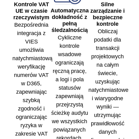
Kontrole VAT
Silne
Automatyczna
UE w czasie
zarządzanie i
dokładność z
rzeczywistym
bezpieczne
pełną
kontrole
Bezpośrednia
śledzalnością
Obliczaj
integracja z
Cykliczne
podatki dla
VIES
kontrole
transakcji
umożliwia
wsadowe
projektowych
natychmiastową
ograniczają
na całym
weryfikację
ręczną pracę,
świecie,
numerów VAT
a logi i pola
uzyskując
w D365,
statusów
natychmiastowe
zapewniając
zapewniają
i wiarygodne
szybką
przejrzystą
wyniki —
zgodność i
ścieżkę audytu
utrzymując
ograniczając
we wszystkich
prawidłowość
ryzyka w
powiązanych
danych
zakresie VAT
rekordach.