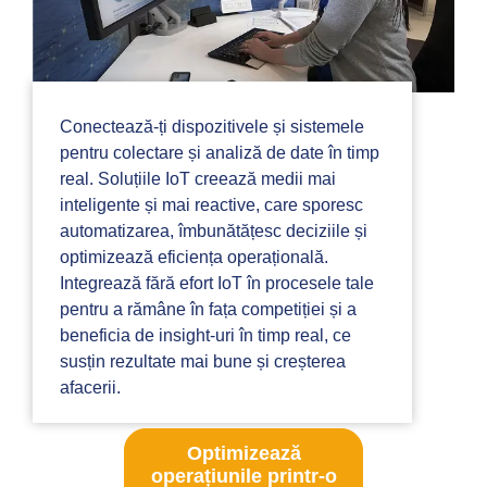
Conectează-ți dispozitivele și sistemele
pentru colectare și analiză de date în timp
real. Soluțiile IoT creează medii mai
inteligente și mai reactive, care sporesc
automatizarea, îmbunătățesc deciziile și
optimizează eficiența operațională.
Integrează fără efort IoT în procesele tale
pentru a rămâne în fața competiției și a
beneficia de insight-uri în timp real, ce
susțin rezultate mai bune și creșterea
afacerii.
Optimizează
operațiunile printr-o