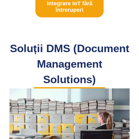
integrare IoT fără
întreruperi
Soluții DMS (Document
Management
Solutions)