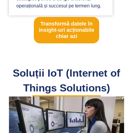
operațională și succesul pe termen lung.
Transformă datele în
insight-uri acționabile
chiar azi
Soluții IoT (Internet of
Things Solutions)