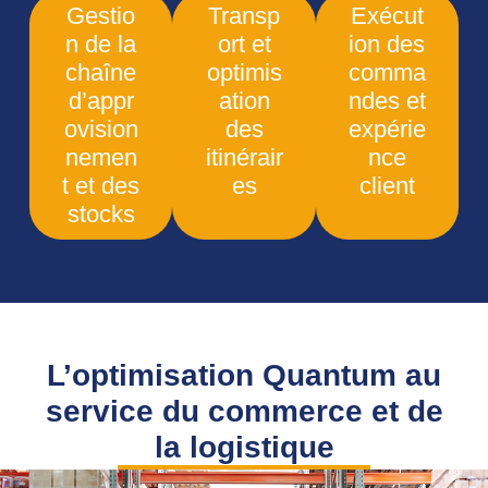
Gestio
Transp
Exécut
n de la
ort et
ion des
chaîne
optimis
comma
d’appr
ation
ndes et
ovision
des
expérie
nemen
itinérair
nce
t et des
es
client
stocks
L’optimisation Quantum au
service du commerce et de
la logistique