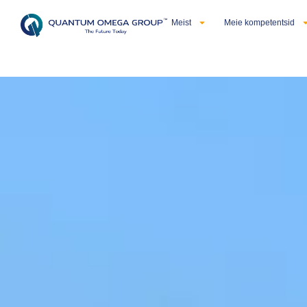
Meist
Meie kompetentsid
Eesti