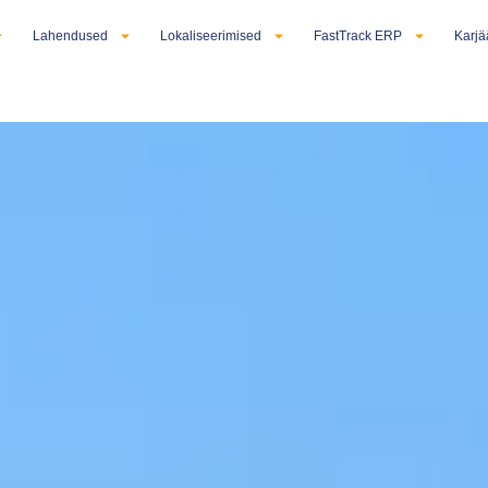
Lahendused
Lokaliseerimised
FastTrack ERP
Karjä