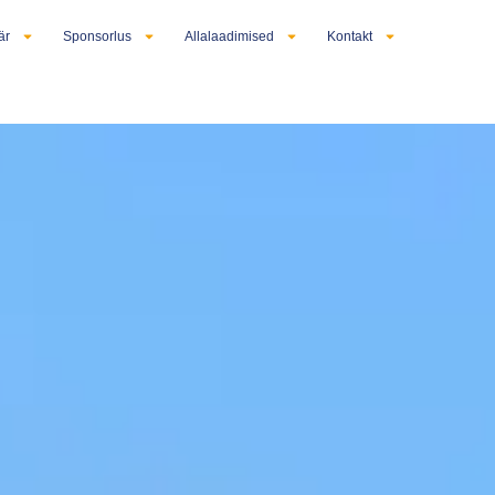
är
Sponsorlus
Allalaadimised
Kontakt