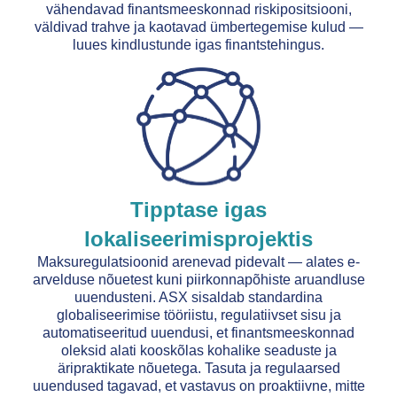
vähendavad finantsmeeskonnad riskipositsiooni,
väldivad trahve ja kaotavad ümbertegemise kulud —
luues kindlustunde igas finantstehingus.
Tipptase igas
lokaliseerimisprojektis
Maksuregulatsioonid arenevad pidevalt — alates e-
arvelduse nõuetest kuni piirkonnapõhiste aruandluse
uuendusteni. ASX sisaldab standardina
globaliseerimise tööriistu, regulatiivset sisu ja
automatiseeritud uuendusi, et finantsmeeskonnad
oleksid alati kooskõlas kohalike seaduste ja
äripraktikate nõuetega. Tasuta ja regulaarsed
uuendused tagavad, et vastavus on proaktiivne, mitte