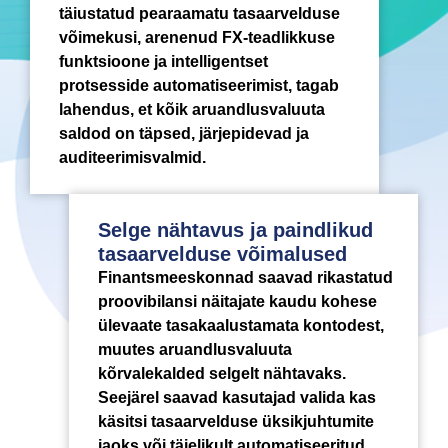
täiustatud pearaamatu tasaarvelduse
võimekusi, arenenud FX-teadlikkuse
funktsioone ja intelligentset
protsesside automatiseerimist, tagab
lahendus, et kõik aruandlusvaluuta
saldod on täpsed, järjepidevad ja
auditeerimisvalmid.
Selge nähtavus ja paindlikud
tasaarvelduse võimalused
Finantsmeeskonnad saavad rikastatud
proovibilansi näitajate kaudu kohese
ülevaate tasakaalustamata kontodest,
muutes aruandlusvaluuta
kõrvalekalded selgelt nähtavaks.
Seejärel saavad kasutajad valida kas
käsitsi tasaarvelduse üksikjuhtumite
jaoks või täielikult automatiseeritud