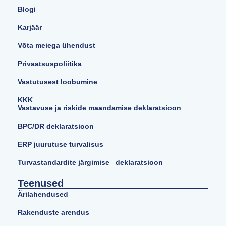
Blogi
Karjäär
Võta meiega ühendust
Privaatsuspoliitika
Vastutusest loobumine
KKK
Vastavuse ja riskide maandamise deklaratsioon
BPC/DR deklaratsioon
ERP juurutuse turvalisus
Turvastandardite järgimise deklaratsioon
Teenused
Ärilahendused
Rakenduste arendus