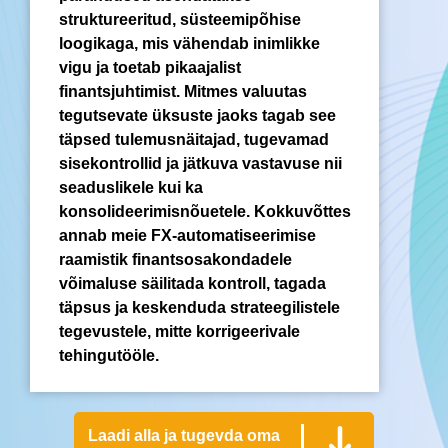
struktureeritud, süsteemipõhise
loogikaga, mis vähendab inimlikke
vigu ja toetab pikaajalist
finantsjuhtimist. Mitmes valuutas
tegutsevate üksuste jaoks tagab see
täpsed tulemusnäitajad, tugevamad
sisekontrollid ja jätkuva vastavuse nii
seaduslikele kui ka
konsolideerimisnõuetele. Kokkuvõttes
annab meie FX-automatiseerimise
raamistik finantsosakondadele
võimaluse säilitada kontroll, tagada
täpsus ja keskenduda strateegilistele
tegevustele, mitte korrigeerivale
tehingutööle.
Laadi alla ja tugevda oma