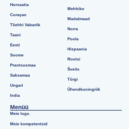
Horvaatia
Mehhiko
Curaçao
Madalmaad
Tšehhi Vabariik
Norra
Taani
Poola
Eesti
Hispaania
Soome
Rootsi
Prantsusmaa
Šveits
Saksamaa
Türgi
Ungari
Ühendkuningriik
India
Menüü
Meie lugu
Meie kompetentsid