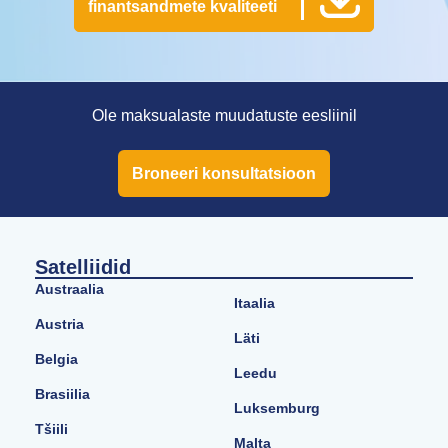
finantsandmete kvaliteeti
Ole maksualaste muudatuste eesliinil
Broneeri konsultatsioon
Satelliidid
Austraalia
Itaalia
Austria
Läti
Belgia
Leedu
Brasiilia
Luksemburg
Tšiili
Malta