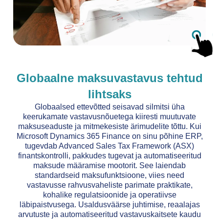
Globaalne maksuvastavus tehtud
lihtsaks
Globaalsed ettevõtted seisavad silmitsi üha
keerukamate vastavusnõuetega kiiresti muutuvate
maksuseaduste ja mitmekesiste ärimudelite tõttu. Kui
Microsoft Dynamics 365 Finance on sinu põhine ERP,
tugevdab Advanced Sales Tax Framework (ASX)
finantskontrolli, pakkudes tugevat ja automatiseeritud
maksude määramise mootorit. See laiendab
standardseid maksufunktsioone, viies need
vastavusse rahvusvaheliste parimate praktikate,
kohalike regulatsioonide ja operatiivse
läbipaistvusega. Usaldusväärse juhtimise, reaalajas
arvutuste ja automatiseeritud vastavuskaitsete kaudu