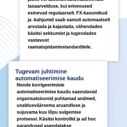
tasaarvelduse, kui erinevused
esinevad regulaarselt. FX-kasumikud
ja -kahjumid saab samuti automaatselt
arvutada ja kajastada, vähendades
käsitsi sekkumist ja tugevdades
vastavust
raamatupidamisstandarditele.
Tugevam juhtimine
automatiseerimise kaudu
Nende korrigeerimiste
automatiseerimise kaudu saavutavad
organisatsioonid puhtamad andmed,
usaldusväärsema aruandluse ja
sujuvama kuu lõpu sulgemise
protsessi. Käsitsi kontrollid ja ad hoc
parandused asendatakse