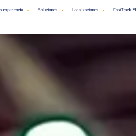
a experiencia
Soluciones
Localizaciones
FastTrack 
añol