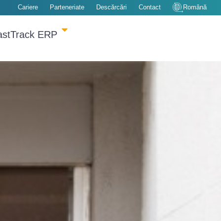
Cariere
Parteneriate
Descărcări
Contact
Română
astTrack ERP