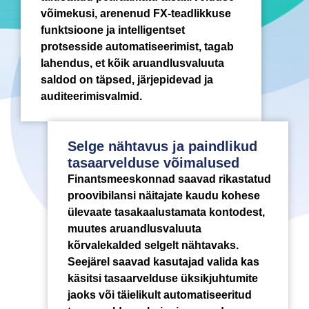
võimekusi, arenenud FX-teadlikkuse
funktsioone ja intelligentset
protsesside automatiseerimist, tagab
lahendus, et kõik aruandlusvaluuta
saldod on täpsed, järjepidevad ja
auditeerimisvalmid.
Selge nähtavus ja paindlikud
tasaarvelduse võimalused
Finantsmeeskonnad saavad rikastatud
proovibilansi näitajate kaudu kohese
ülevaate tasakaalustamata kontodest,
muutes aruandlusvaluuta
kõrvalekalded selgelt nähtavaks.
Seejärel saavad kasutajad valida kas
käsitsi tasaarvelduse üksikjuhtumite
jaoks või täielikult automatiseeritud