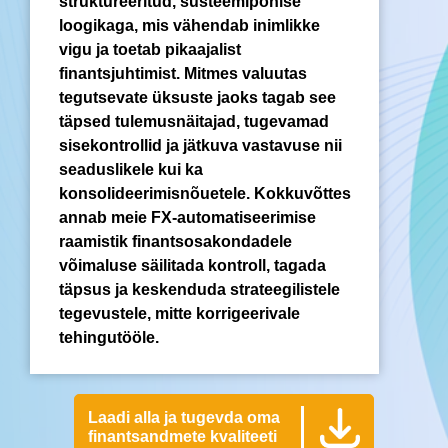
struktureeritud, süsteemipõhise
loogikaga, mis vähendab inimlikke
vigu ja toetab pikaajalist
finantsjuhtimist. Mitmes valuutas
tegutsevate üksuste jaoks tagab see
täpsed tulemusnäitajad, tugevamad
sisekontrollid ja jätkuva vastavuse nii
seaduslikele kui ka
konsolideerimisnõuetele. Kokkuvõttes
annab meie FX-automatiseerimise
raamistik finantsosakondadele
võimaluse säilitada kontroll, tagada
täpsus ja keskenduda strateegilistele
tegevustele, mitte korrigeerivale
tehingutööle.
Laadi alla ja tugevda oma
finantsandmete kvaliteeti