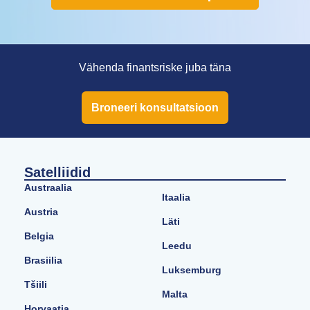
Vähenda finantsriske juba täna
Broneeri konsultatsioon
Satelliidid
Austraalia
Itaalia
Austria
Läti
Belgia
Leedu
Brasiilia
Luksemburg
Tšiili
Malta
Horvaatia