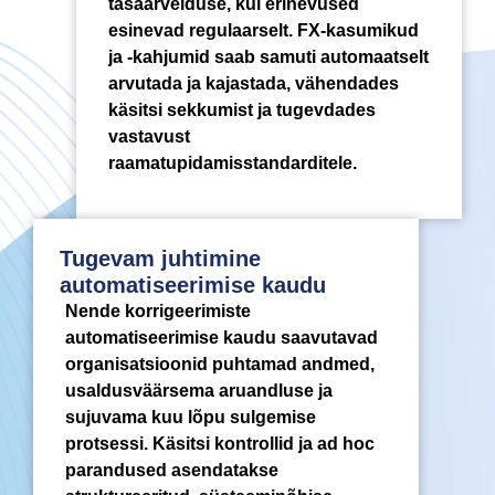
tasaarvelduse, kui erinevused
esinevad regulaarselt. FX-kasumikud
ja -kahjumid saab samuti automaatselt
arvutada ja kajastada, vähendades
käsitsi sekkumist ja tugevdades
vastavust
raamatupidamisstandarditele.
Tugevam juhtimine
automatiseerimise kaudu
Nende korrigeerimiste
automatiseerimise kaudu saavutavad
organisatsioonid puhtamad andmed,
usaldusväärsema aruandluse ja
sujuvama kuu lõpu sulgemise
protsessi. Käsitsi kontrollid ja ad hoc
parandused asendatakse