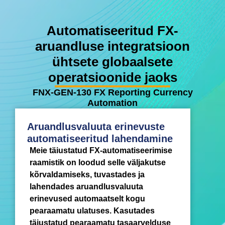
Automatiseeritud FX-
aruandluse integratsioon
ühtsete globaalsete
operatsioonide jaoks
FNX-GEN-130 FX Reporting Currency
Automation
Aruandlusvaluuta erinevuste
automatiseeritud lahendamine
Meie täiustatud FX-automatiseerimise
raamistik on loodud selle väljakutse
kõrvaldamiseks, tuvastades ja
lahendades aruandlusvaluuta
erinevused automaatselt kogu
pearaamatu ulatuses. Kasutades
täiustatud pearaamatu tasaarvelduse