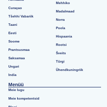
Mehhiko
Curaçao
Madalmaad
Tšehhi Vabariik
Norra
Taani
Poola
Eesti
Hispaania
Soome
Rootsi
Prantsusmaa
Šveits
Saksamaa
Türgi
Ungari
Ühendkuningriik
India
Menüü
Meie lugu
Meie kompetentsid