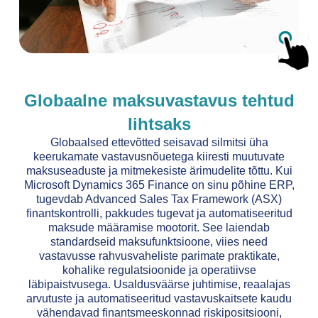
Globaalne maksuvastavus tehtud
lihtsaks
Globaalsed ettevõtted seisavad silmitsi üha
keerukamate vastavusnõuetega kiiresti muutuvate
maksuseaduste ja mitmekesiste ärimudelite tõttu. Kui
Microsoft Dynamics 365 Finance on sinu põhine ERP,
tugevdab Advanced Sales Tax Framework (ASX)
finantskontrolli, pakkudes tugevat ja automatiseeritud
maksude määramise mootorit. See laiendab
standardseid maksufunktsioone, viies need
vastavusse rahvusvaheliste parimate praktikate,
kohalike regulatsioonide ja operatiivse
läbipaistvusega. Usaldusväärse juhtimise, reaalajas
arvutuste ja automatiseeritud vastavuskaitsete kaudu
vähendavad finantsmeeskonnad riskipositsiooni,