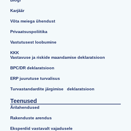
Blogi
Karjäär
Võta meiega ühendust
Privaatsuspoliitika
Vastutusest loobumine
KKK
Vastavuse ja riskide maandamise deklaratsioon
BPC/DR deklaratsioon
ERP juurutuse turvalisus
Turvastandardite järgimise deklaratsioon
Teenused
Ärilahendused
Rakenduste arendus
Eksperdid vastavalt vajadusele