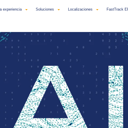
a experiencia
Soluciones
Localizaciones
FastTrack 
añol