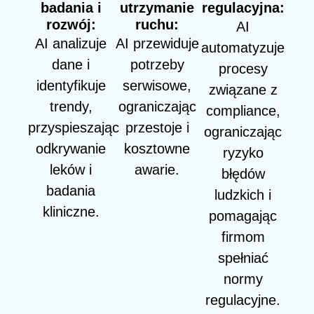
badania i
utrzymanie
regulacyjna:
rozwój:
ruchu:
AI
AI analizuje
AI przewiduje
automatyzuje
dane i
potrzeby
procesy
identyfikuje
serwisowe,
związane z
trendy,
ograniczając
compliance,
przyspieszając
przestoje i
ograniczając
odkrywanie
kosztowne
ryzyko
leków i
awarie.
błędów
badania
ludzkich i
kliniczne.
pomagając
firmom
spełniać
normy
regulacyjne.