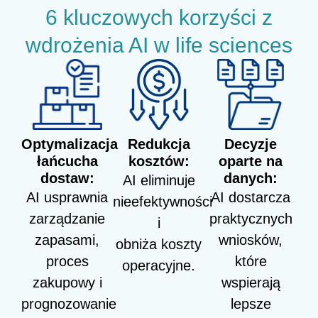
6 kluczowych korzyści z
wdrożenia AI w life sciences
Optymalizacja
Redukcja
Decyzje
łańcucha
kosztów:
oparte na
dostaw:
danych:
AI eliminuje
AI usprawnia
AI dostarcza
nieefektywności
zarządzanie
praktycznych
i
zapasami,
wniosków,
obniża koszty
proces
które
operacyjne.
zakupowy i
wspierają
prognozowanie
lepsze