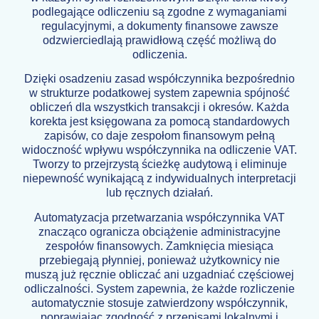
podlegające odliczeniu są zgodne z wymaganiami
regulacyjnymi, a dokumenty finansowe zawsze
odzwierciedlają prawidłową część możliwą do
odliczenia.
Dzięki osadzeniu zasad współczynnika bezpośrednio
w strukturze podatkowej system zapewnia spójność
obliczeń dla wszystkich transakcji i okresów. Każda
korekta jest księgowana za pomocą standardowych
zapisów, co daje zespołom finansowym pełną
widoczność wpływu współczynnika na odliczenie VAT.
Tworzy to przejrzystą ścieżkę audytową i eliminuje
niepewność wynikającą z indywidualnych interpretacji
lub ręcznych działań.
Automatyzacja przetwarzania współczynnika VAT
znacząco ogranicza obciążenie administracyjne
zespołów finansowych. Zamknięcia miesiąca
przebiegają płynniej, ponieważ użytkownicy nie
muszą już ręcznie obliczać ani uzgadniać częściowej
odliczalności. System zapewnia, że każde rozliczenie
automatycznie stosuje zatwierdzony współczynnik,
poprawiając zgodność z przepisami lokalnymi i