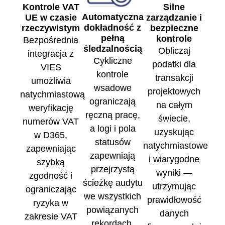
Kontrole VAT
Silne
Automatyczna
UE w czasie
zarządzanie i
dokładność z
rzeczywistym
bezpieczne
pełną
kontrole
Bezpośrednia
śledzalnością
Obliczaj
integracja z
Cykliczne
podatki dla
VIES
kontrole
transakcji
umożliwia
wsadowe
projektowych
natychmiastową
ograniczają
na całym
weryfikację
ręczną pracę,
świecie,
numerów VAT
a logi i pola
uzyskując
w D365,
statusów
natychmiastowe
zapewniając
zapewniają
i wiarygodne
szybką
przejrzystą
wyniki —
zgodność i
ścieżkę audytu
utrzymując
ograniczając
we wszystkich
prawidłowość
ryzyka w
powiązanych
danych
zakresie VAT
rekordach.