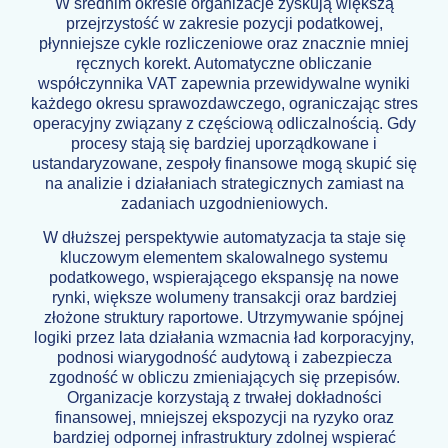
W średnim okresie organizacje zyskują większą
przejrzystość w zakresie pozycji podatkowej,
płynniejsze cykle rozliczeniowe oraz znacznie mniej
ręcznych korekt. Automatyczne obliczanie
współczynnika VAT zapewnia przewidywalne wyniki
każdego okresu sprawozdawczego, ograniczając stres
operacyjny związany z częściową odliczalnością. Gdy
procesy stają się bardziej uporządkowane i
ustandaryzowane, zespoły finansowe mogą skupić się
na analizie i działaniach strategicznych zamiast na
zadaniach uzgodnieniowych.
W dłuższej perspektywie automatyzacja ta staje się
kluczowym elementem skalowalnego systemu
podatkowego, wspierającego ekspansję na nowe
rynki, większe wolumeny transakcji oraz bardziej
złożone struktury raportowe. Utrzymywanie spójnej
logiki przez lata działania wzmacnia ład korporacyjny,
podnosi wiarygodność audytową i zabezpiecza
zgodność w obliczu zmieniających się przepisów.
Organizacje korzystają z trwałej dokładności
finansowej, mniejszej ekspozycji na ryzyko oraz
bardziej odpornej infrastruktury zdolnej wspierać