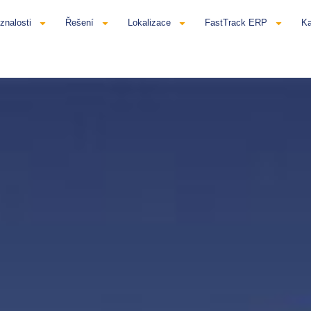
znalosti
Řešení
Lokalizace
FastTrack ERP
Ka