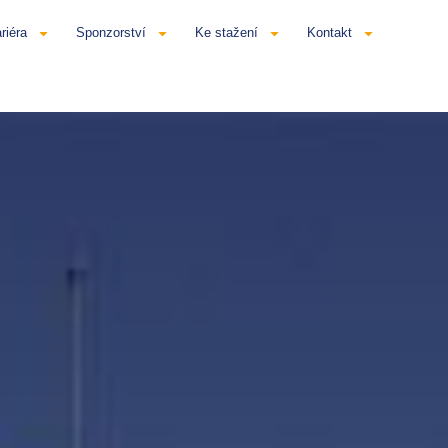
riéra
Sponzorství
Ke stažení
Kontakt