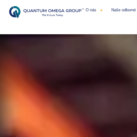
O nás
Naše odborné 
Čeština