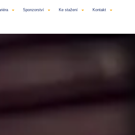
riéra
Sponzorství
Ke stažení
Kontakt