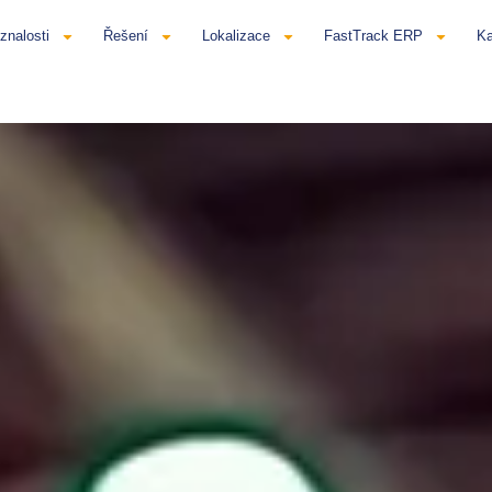
znalosti
Řešení
Lokalizace
FastTrack ERP
Ka