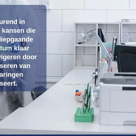
urend in
 kansen die
 diepgaande
ntum klaar
vigeren door
iseren van
aringen
seert.