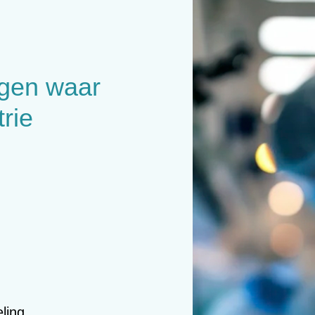
ngen waar
trie
ling