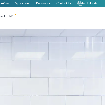
arrières
Sponsoring
Downloads
Contact Us
Nederlands
Track ERP