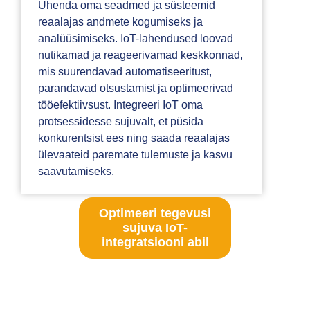
Ühenda oma seadmed ja süsteemid
reaalajas andmete kogumiseks ja
analüüsimiseks. IoT-lahendused loovad
nutikamad ja reageerivamad keskkonnad,
mis suurendavad automatiseeritust,
parandavad otsustamist ja optimeerivad
tööefektiivsust. Integreeri IoT oma
protsessidesse sujuvalt, et püsida
konkurentsist ees ning saada reaalajas
ülevaateid paremate tulemuste ja kasvu
saavutamiseks.
Optimeeri tegevusi
sujuva IoT-
integratsiooni abil