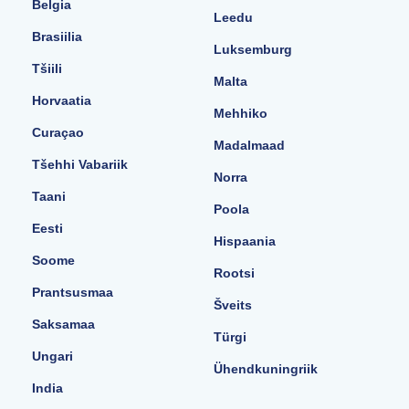
Belgia
Leedu
Brasiilia
Luksemburg
Tšiili
Malta
Horvaatia
Mehhiko
Curaçao
Madalmaad
Tšehhi Vabariik
Norra
Taani
Poola
Eesti
Hispaania
Soome
Rootsi
Prantsusmaa
Šveits
Saksamaa
Türgi
Ungari
Ühendkuningriik
India