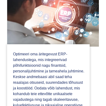
Optimeeri oma äritegevust ERP-
lahendustega, mis integreerivad
põhifunktsioonid nagu finantsid,
personalijuhtimine ja tarneahela juhtimine.
Keskse andmebaasi abil saad teha
reaalajas otsuseid, suurendades tõhusust
ja koostööd. Oodata võib lahendust, mis
kohandub teie ettevõtte unikaalsete
vajadustega ning tagab skaleeritavuse,
kuluefektiivsuse ja pikaajalise operatiivse