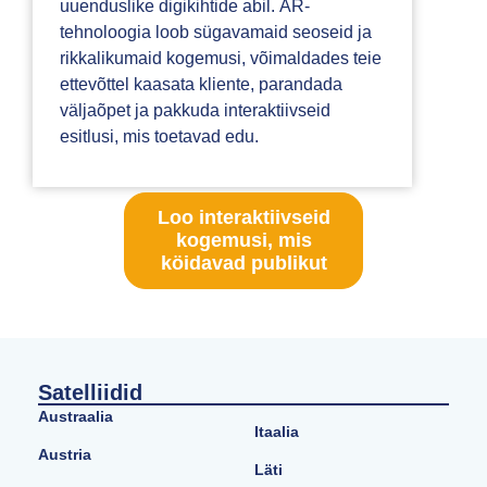
uuenduslike digikihtide abil. AR-
tehnoloogia loob sügavamaid seoseid ja
rikkalikumaid kogemusi, võimaldades teie
ettevõttel kaasata kliente, parandada
väljaõpet ja pakkuda interaktiivseid
esitlusi, mis toetavad edu.
Loo interaktiivseid
kogemusi, mis
köidavad publikut
Satelliidid
Austraalia
Itaalia
Austria
Läti