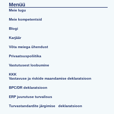
Menüü
Meie lugu
Meie kompetentsid
Blogi
Karjäär
Võta meiega ühendust
Privaatsuspoliitika
Vastutusest loobumine
KKK
Vastavuse ja riskide maandamise deklaratsioon
BPC/DR deklaratsioon
ERP juurutuse turvalisus
Turvastandardite järgimise deklaratsioon