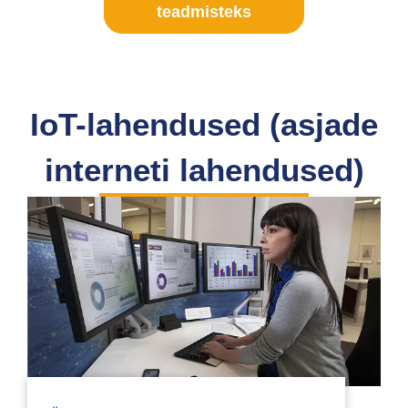
teadmisteks
IoT-lahendused (asjade
interneti lahendused)