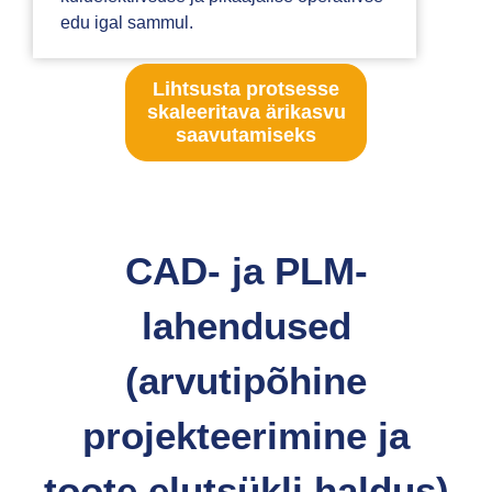
edu igal sammul.
Lihtsusta protsesse
skaleeritava ärikasvu
saavutamiseks
CAD- ja PLM-
lahendused
(arvutipõhine
projekteerimine ja
toote elutsükli haldus)