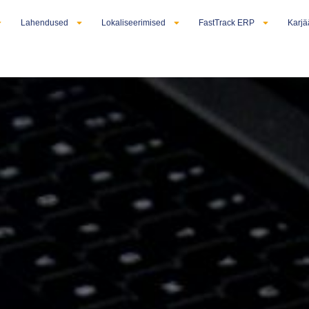
Lahendused
Lokaliseerimised
FastTrack ERP
Karjä