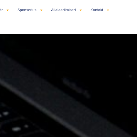
är
Sponsorlus
Allalaadimised
Kontakt