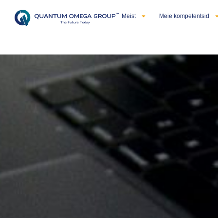
Meist
Meie kompetentsid
Eesti