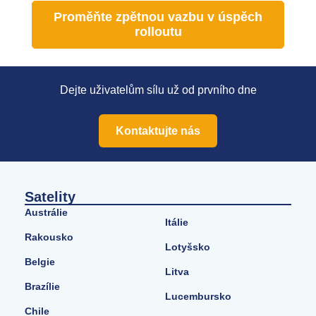
Proměňte zpětnou vazbu v úspěch
rolloutu
Dejte uživatelům sílu už od prvního dne
Kontaktujte nás
Satelity
Austrálie
Itálie
Rakousko
Lotyšsko
Belgie
Litva
Brazílie
Lucembursko
Chile