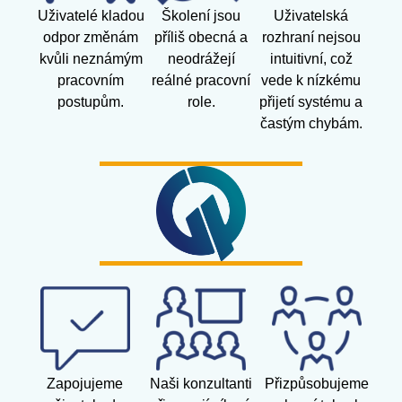
Uživatelé kladou
Školení jsou
Uživatelská
odpor změnám
příliš obecná a
rozhraní nejsou
kvůli neznámým
neodrážejí
intuitivní, což
pracovním
reálné pracovní
vede k nízkému
postupům.
role.
přijetí systému a
častým chybám.
Zapojujeme
Naši konzultanti
Přizpůsobujeme