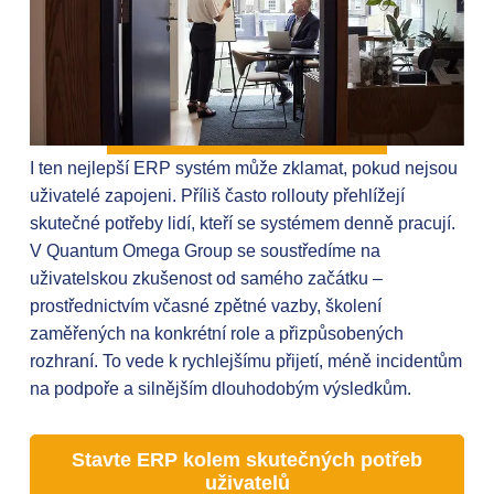
I ten nejlepší ERP systém může zklamat, pokud nejsou
uživatelé zapojeni. Příliš často rollouty přehlížejí
skutečné potřeby lidí, kteří se systémem denně pracují.
V Quantum Omega Group se soustředíme na
uživatelskou zkušenost od samého začátku –
prostřednictvím včasné zpětné vazby, školení
zaměřených na konkrétní role a přizpůsobených
rozhraní. To vede k rychlejšímu přijetí, méně incidentům
na podpoře a silnějším dlouhodobým výsledkům.
Stavte ERP kolem skutečných potřeb
uživatelů