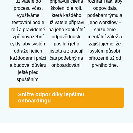
uživatele do
připravují cílená
rozhraní tak, aby
procesu včas,
školení dle rolí,
odpovídala
využíváme
která každého
potřebám týmu a
testování podle
uživatele připraví
jeho workflow –
rolí a pravidelné
na jeho konkrétní
snižujeme
zpětnovazební
odpovědnosti,
mentální zátěž a
cykly, aby systém
posilují jeho
zajišťujeme, že
odrážel jejich
jistotu a zkracují
systém působí
každodenní práci
čas potřebný na
přirozeně už od
a budoval důvěru
onboardování.
prvního dne.
ještě před
spuštěním.
Snižte odpor díky lepšímu
onboardingu