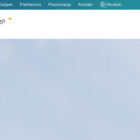
Karijere
Partnerstva
Preuzimanja
Kontakt
Hrvatski
RP