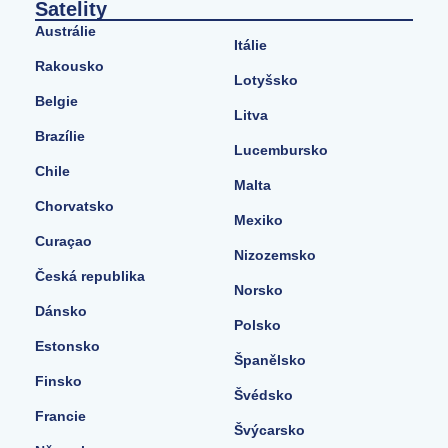
Satelity
Austrálie
Itálie
Rakousko
Lotyšsko
Belgie
Litva
Brazílie
Lucembursko
Chile
Malta
Chorvatsko
Mexiko
Curaçao
Nizozemsko
Česká republika
Norsko
Dánsko
Polsko
Estonsko
Španělsko
Finsko
Švédsko
Francie
Švýcarsko