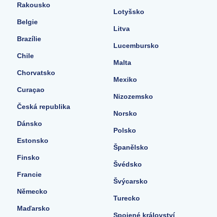
Rakousko
Lotyšsko
Belgie
Litva
Brazílie
Lucembursko
Chile
Malta
Chorvatsko
Mexiko
Curaçao
Nizozemsko
Česká republika
Norsko
Dánsko
Polsko
Estonsko
Španělsko
Finsko
Švédsko
Francie
Švýcarsko
Německo
Turecko
Maďarsko
Spojené království