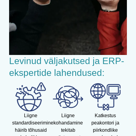
Levinud väljakutsed ja ERP-
ekspertide lahendused:
Liigne
Liigne
Katkestus
standardiseerimine
kohandamine
peakontori ja
häirib tõhusaid
tekitab
piirkondlike