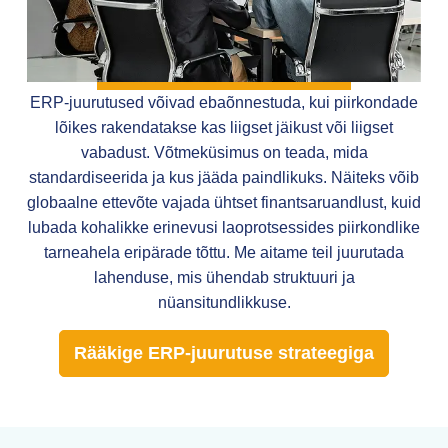
ERP-juurutused võivad ebaõnnestuda, kui piirkondade
lõikes rakendatakse kas liigset jäikust või liigset
vabadust. Võtmeküsimus on teada, mida
standardiseerida ja kus jääda paindlikuks. Näiteks võib
globaalne ettevõte vajada ühtset finantsaruandlust, kuid
lubada kohalikke erinevusi laoprotsessides piirkondlike
tarneahela eripärade tõttu. Me aitame teil juurutada
lahenduse, mis ühendab struktuuri ja
nüansitundlikkuse.
Rääkige ERP-juurutuse strateegiga