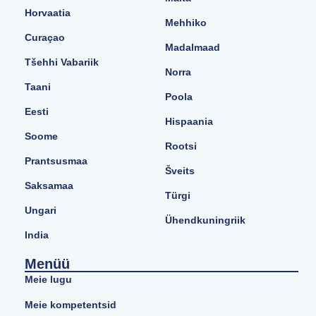
Horvaatia
Mehhiko
Curaçao
Madalmaad
Tšehhi Vabariik
Norra
Taani
Poola
Eesti
Hispaania
Soome
Rootsi
Prantsusmaa
Šveits
Saksamaa
Türgi
Ungari
Ühendkuningriik
India
Menüü
Meie lugu
Meie kompetentsid