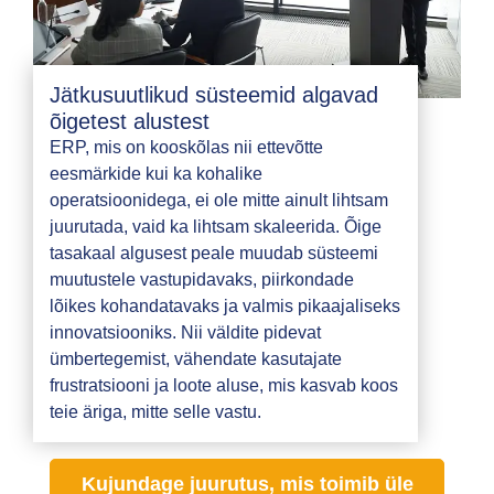
Jätkusuutlikud süsteemid algavad
õigetest alustest
ERP, mis on kooskõlas nii ettevõtte
eesmärkide kui ka kohalike
operatsioonidega, ei ole mitte ainult lihtsam
juurutada, vaid ka lihtsam skaleerida. Õige
tasakaal algusest peale muudab süsteemi
muutustele vastupidavaks, piirkondade
lõikes kohandatavaks ja valmis pikaajaliseks
innovatsiooniks. Nii väldite pidevat
ümbertegemist, vähendate kasutajate
frustratsiooni ja loote aluse, mis kasvab koos
teie äriga, mitte selle vastu.
Kujundage juurutus, mis toimib üle