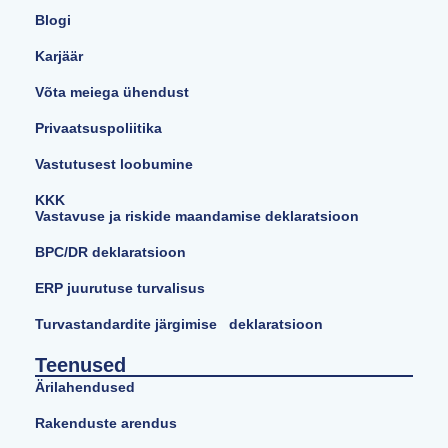
Blogi
Karjäär
Võta meiega ühendust
Privaatsuspoliitika
Vastutusest loobumine
KKK
Vastavuse ja riskide maandamise deklaratsioon
BPC/DR deklaratsioon
ERP juurutuse turvalisus
Turvastandardite järgimise deklaratsioon
Teenused
Ärilahendused
Rakenduste arendus