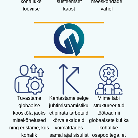
kohalikke
süsteemset
meeskondade
tööviise
kaost
vahel
Tuvastame
Kehtestame selge
Viime läbi
globaalse
juhtimisraamistiku,
struktureeritud
kooskõla jaoks
et piirata tarbetuid
töötoad nii
mittekõnelused
kõrvalekaldeid,
globaalsete kui ka
ning eristame, kus
võimaldades
kohalike
kohalik
samal ajal sisulist
osapooltega, et