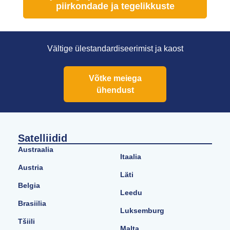
piirkondade ja tegelikkuste
Vältige ülestandardiseerimist ja kaost
Võtke meiega
ühendust
Satelliidid
Austraalia
Itaalia
Austria
Läti
Belgia
Leedu
Brasiilia
Luksemburg
Tšiili
Malta