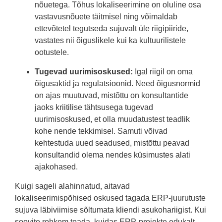
nõuetega. Tõhus lokaliseerimine on oluline osa
vastavusnõuete täitmisel ning võimaldab
ettevõtetel tegutseda sujuvalt üle riigipiiride,
vastates nii õiguslikele kui ka kultuurilistele
ootustele.
Tugevad uurimisoskused:
Igal riigil on oma
õigusaktid ja regulatsioonid. Need õigusnormid
on ajas muutuvad, mistõttu on konsultantide
jaoks kriitilise tähtsusega tugevad
uurimisoskused, et olla muudatustest teadlik
kohe nende tekkimisel. Samuti võivad
kehtestuda uued seadused, mistõttu peavad
konsultandid olema nendes küsimustes alati
ajakohased.
Kuigi sageli alahinnatud, aitavad
lokaliseerimispõhised oskused tagada ERP-juurutuste
sujuva läbiviimise sõltumata kliendi asukohariigist. Kui
soovite rohkem teada, kuidas ERP-projekte edukalt