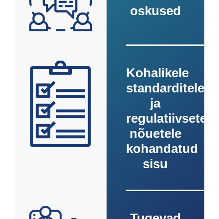
oskused
Kohalikele
standarditele
ja
regulatiivsetele
nõuetele
kohandatud
sisu
Tugevad