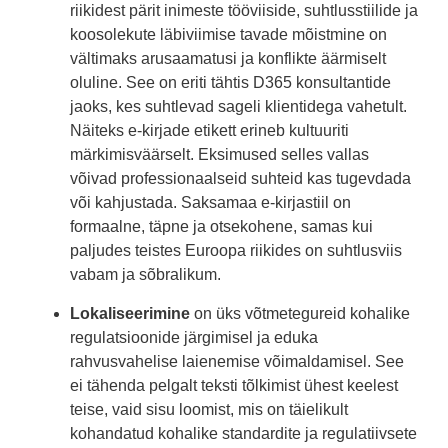
riikidest pärit inimeste tööviiside, suhtlusstiilide ja
koosolekute läbiviimise tavade mõistmine on
vältimaks arusaamatusi ja konflikte äärmiselt
oluline. See on eriti tähtis D365 konsultantide
jaoks, kes suhtlevad sageli klientidega vahetult.
Näiteks e-kirjade etikett erineb kultuuriti
märkimisväärselt. Eksimused selles vallas
võivad professionaalseid suhteid kas tugevdada
või kahjustada. Saksamaa e-kirjastiil on
formaalne, täpne ja otsekohene, samas kui
paljudes teistes Euroopa riikides on suhtlusviis
vabam ja sõbralikum.
Lokaliseerimine
on üks võtmetegureid kohalike
regulatsioonide järgimisel ja eduka
rahvusvahelise laienemise võimaldamisel. See
ei tähenda pelgalt teksti tõlkimist ühest keelest
teise, vaid sisu loomist, mis on täielikult
kohandatud kohalike standardite ja regulatiivsete