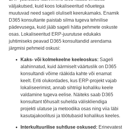
väljakutsed, kuid koos lokaliseeritud nõuetega
muutuvad need sageli oluliselt keerukamaks. Enamik
D365 konsultante paistab silma tugeva tehnilise
pädevusega, kuid jääb sageli hätta pehmete oskuste
osas. Lokaliseeritud ERP-juurutuse edukaks
juhtimiseks peavad D365 konsultandid arendama
järgmisi pehmeid oskusi:
Kaks- või kolmekeelne keeleoskus:
Sageli
alahinnatud, kuid äärmiselt väärtuslik on D365
konsultandi võime rääkida kahte või enamat
keelt. Eriti olukordades, kus ERP-projekt vajab
lokaliseerimist, annab sihtriigi kohaliku keele
valdamine tugeva eelise. Näiteks saab D365
konsultant tõhusalt suhelda väliskliendiga
projekti ulatuse ja metoodika osas ning viia läbi
kasutajakoolitusi ja töötubasid kohalikus keeles.
Interkultuurilise suhtluse oskused:
Erinevatest