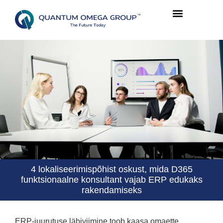
4 lokaliseerimispõhist oskust, mida D365
funktsionaalne konsultant vajab ERP edukaks
rakendamiseks
ERP-juurutuse läbiviimine toob kaasa omaette