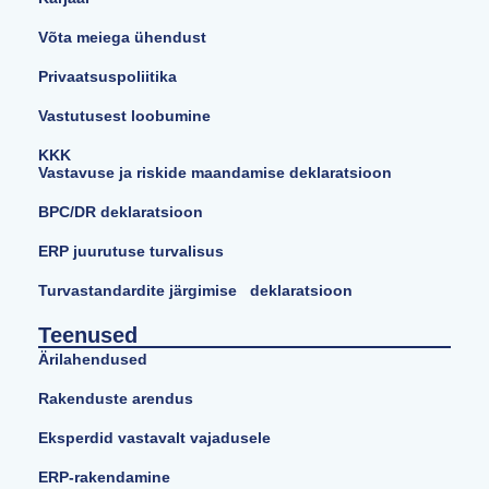
Võta meiega ühendust
Privaatsuspoliitika
Vastutusest loobumine
KKK
Vastavuse ja riskide maandamise deklaratsioon
BPC/DR deklaratsioon
ERP juurutuse turvalisus
Turvastandardite järgimise deklaratsioon
Teenused
Ärilahendused
Rakenduste arendus
Eksperdid vastavalt vajadusele
ERP-rakendamine