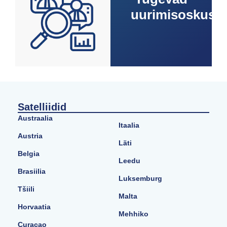
uurimisoskuse
Satelliidid
Austraalia
Itaalia
Austria
Läti
Belgia
Leedu
Brasiilia
Luksemburg
Tšiili
Malta
Horvaatia
Mehhiko
Curaçao