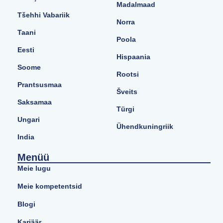
Madalmaad
Tšehhi Vabariik
Norra
Taani
Poola
Eesti
Hispaania
Soome
Rootsi
Prantsusmaa
Šveits
Saksamaa
Türgi
Ungari
Ühendkuningriik
India
Menüü
Meie lugu
Meie kompetentsid
Blogi
Karjäär