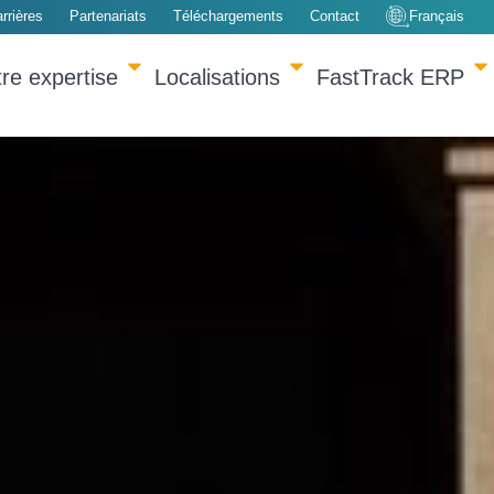
rrières
Partenariats
Téléchargements
Contact
Français
re expertise
Localisations
FastTrack ERP