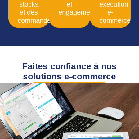
stocks
et
exécution
et des
engagement
e-
commandes
commerce
Faites confiance à nos
solutions e-commerce