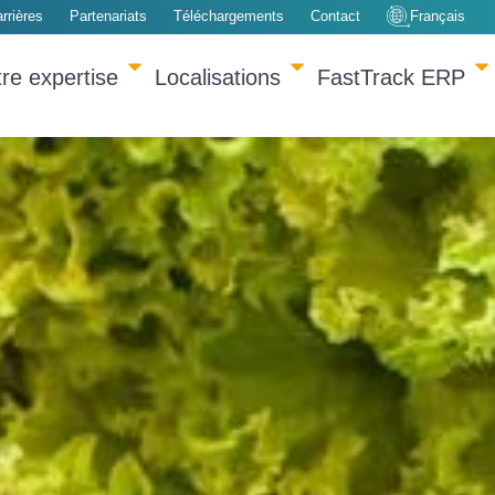
rrières
Partenariats
Téléchargements
Contact
Français
re expertise
Localisations
FastTrack ERP