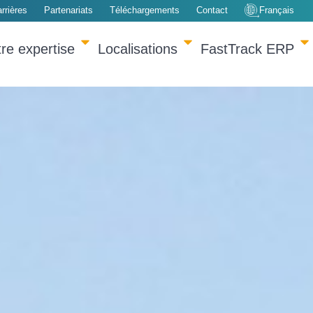
rrières
Partenariats
Téléchargements
Contact
Français
re expertise
Localisations
FastTrack ERP