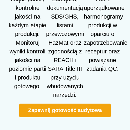
kontrolne
dokumentacją
uporządkowane
jakości na
SDS/GHS,
harmonogramy
każdym etapie
listami
produkcji w
produkcji.
przewozowymi
oparciu o
Monitoruj
HazMat oraz
zapotrzebowanie
wyniki kontroli
zgodnością z
receptur oraz
jakości na
REACH i
powiązane
poziomie partii
SARA Title III
zadania QC.
i produktu
przy użyciu
gotowego.
wbudowanych
narzędzi.
Zapewnij gotowość audytową