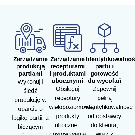
Zarządzanie
Zarządzanie
Identyfikowalno
produkcją
recepturami
partii i
partiami
i produktami
gotowość
ubocznymi
do wycofań
Wykonuj i
Obsługuj
Zapewnij
śledź
receptury
pełną
produkcję w
wielopoziomowe,
identyfikowalność
oparciu o
produkty
od dostawcy
logikę partii, z
uboczne i
do klienta,
bieżącym
dostosowania
wraz z