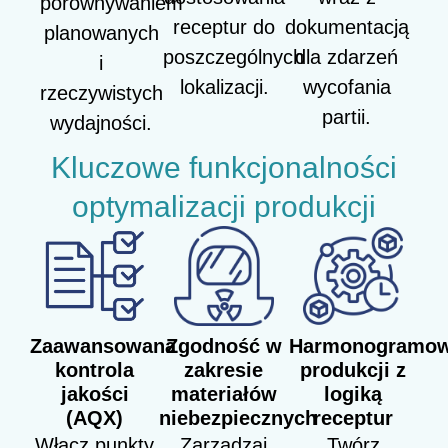
porównywaniem
receptur do
dokumentacją
planowanych
poszczególnych
dla zdarzeń
i
lokalizacji.
wycofania
rzeczywistych
partii.
wydajności.
Kluczowe funkcjonalności
optymalizacji produkcji
Zaawansowana
Zgodność w
Harmonogramow
kontrola
zakresie
produkcji z
jakości
materiałów
logiką
(AQX)
niebezpiecznych
receptur
Włącz punkty
Zarządzaj
Twórz