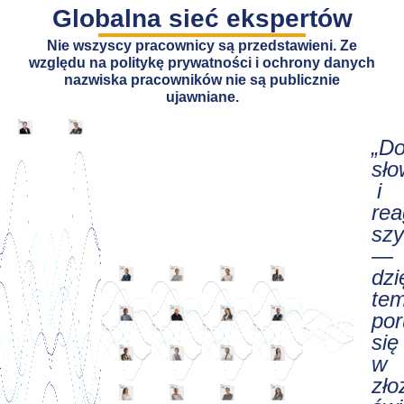
Globalna sieć ekspertów
Nie wszyscy pracownicy są przedstawieni. Ze
względu na politykę prywatności i ochrony danych
nazwiska pracowników nie są publicznie
ujawniane.
„D
sło
i
re
sz
—
dzi
te
por
się
w
zł