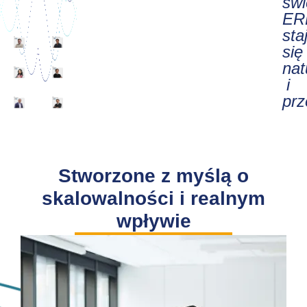
świ
ER
sta
się
nat
i
prz
Stworzone z myślą o
skalowalności i realnym
wpływie