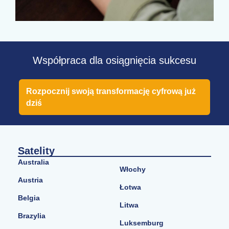
Współpraca dla osiągnięcia sukcesu
Rozpocznij swoją transformację cyfrową już
dziś
Satelity
Australia
Włochy
Austria
Łotwa
Belgia
Litwa
Brazylia
Luksemburg