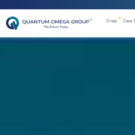
O nas
Case 