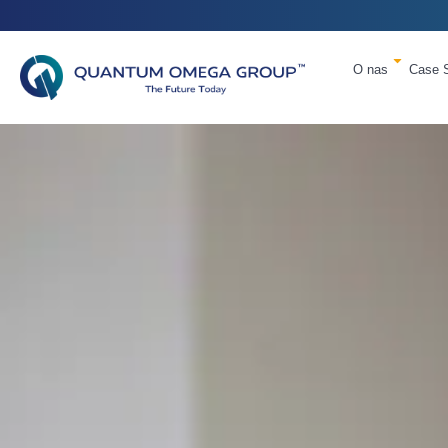
O nas
Case 