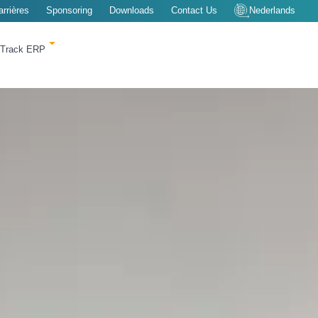
arrières
Sponsoring
Downloads
Contact Us
Nederlands
tTrack ERP