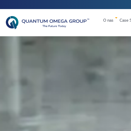
O nas
Case 