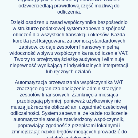
odzwierciedlają prawidłową część możliwą do
odliczenia.
Dzięki osadzeniu zasad współczynnika bezpośrednio
w strukturze podatkowej system zapewnia spójność
obliczeń dla wszystkich transakcji i okresów. Każda
korekta jest księgowana za pomocą standardowych
zapisów, co daje zespołom finansowym pełną
widoczność wpływu współczynnika na odliczenie VAT.
Tworzy to przejrzystą ścieżkę audytową i eliminuje
niepewność wynikającą z indywidualnych interpretacji
lub ręcznych działań.
Automatyzacja przetwarzania współczynnika VAT
znacząco ogranicza obciążenie administracyjne
zespołów finansowych. Zamknięcia miesiąca
przebiegają płynniej, ponieważ użytkownicy nie
muszą już ręcznie obliczać ani uzgadniać częściowej
odliczalności. System zapewnia, że każde rozliczenie
automatycznie stosuje zatwierdzony współczynnik,
poprawiając zgodność z przepisami lokalnymi i
zmniejszając ryzyko błędów mogących prowadzić do
ustaleń audytowych.