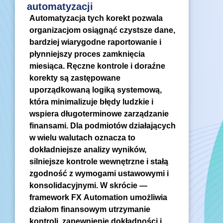
automatyzacji
Automatyzacja tych korekt pozwala
organizacjom osiągnąć czystsze dane,
bardziej wiarygodne raportowanie i
płynniejszy proces zamknięcia
miesiąca. Ręczne kontrole i doraźne
korekty są zastępowane
uporządkowaną logiką systemową,
która minimalizuje błędy ludzkie i
wspiera długoterminowe zarządzanie
finansami. Dla podmiotów działających
w wielu walutach oznacza to
dokładniejsze analizy wyników,
silniejsze kontrole wewnętrzne i stałą
zgodność z wymogami ustawowymi i
konsolidacyjnymi. W skrócie —
framework FX Automation umożliwia
działom finansowym utrzymanie
kontroli, zapewnienie dokładności i