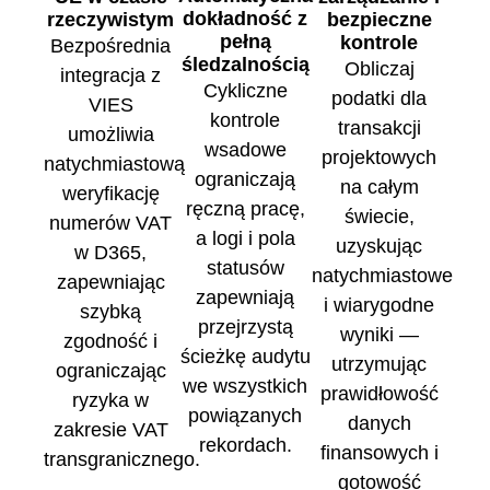
dokładność z
rzeczywistym
bezpieczne
pełną
kontrole
Bezpośrednia
śledzalnością
Obliczaj
integracja z
Cykliczne
podatki dla
VIES
kontrole
transakcji
umożliwia
wsadowe
projektowych
natychmiastową
ograniczają
na całym
weryfikację
ręczną pracę,
świecie,
numerów VAT
a logi i pola
uzyskując
w D365,
statusów
natychmiastowe
zapewniając
zapewniają
i wiarygodne
szybką
przejrzystą
wyniki —
zgodność i
ścieżkę audytu
utrzymując
ograniczając
we wszystkich
prawidłowość
ryzyka w
powiązanych
danych
zakresie VAT
rekordach.
finansowych i
transgranicznego.
gotowość