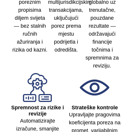
poreznim
multijurisdikcijskim
globalno uz
propisima
transakcijama,
trenutačne,
diljem svijeta
uključujući
pouzdane
— bez stalnih
porez prema
rezultate —
ručnih
mjestu
održavajući
ažuriranja i
podrijetla i
financije
rizika od kazni.
odredišta.
točnima i
spremnima za
reviziju.
Spremnost za rizike i
Strateške kontrole
revizije
Upravljajte pragovima
Automatizirajte
koeficijenta poreza na
izračune, smanjite
promet, varijabilnim