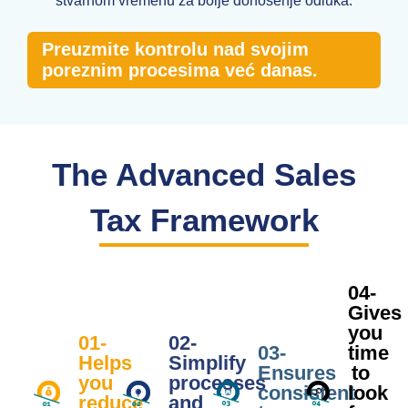
stvarnom vremenu za bolje donošenje odluka.
Preuzmite kontrolu nad svojim
poreznim procesima već danas.
The Advanced Sales
Tax Framework
04-
Gives
you
01-
02-
03-
time
Helps
Simplify
Ensures
to
you
processes
consistent
look
reduce
and