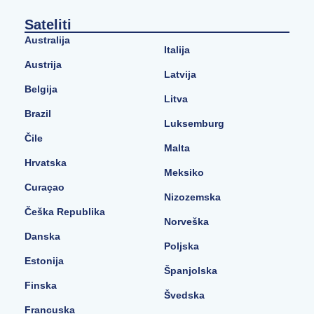
Sateliti
Australija
Italija
Austrija
Latvija
Belgija
Litva
Brazil
Luksemburg
Čile
Malta
Hrvatska
Meksiko
Curaçao
Nizozemska
Češka Republika
Norveška
Danska
Poljska
Estonija
Španjolska
Finska
Švedska
Francuska