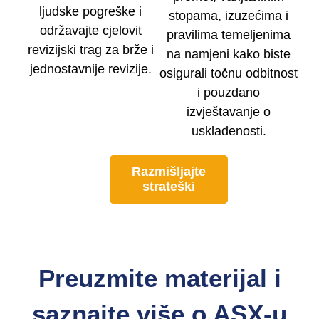
ljudske pogreške i
stopama, izuzećima i
održavajte cjelovit
pravilima temeljenima
revizijski trag za brže i
na namjeni kako biste
jednostavnije revizije.
osigurali točnu odbitnost
i pouzdano
izvještavanje o
usklađenosti.
Razmišljajte
strateški
Preuzmite materijal i
saznajte više o ASX-u