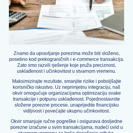
Znamo da upravljanje porezima može biti složeno,
posebno kod prekograničnih i e-commerce transakcija.
Zato smo razvili rješenje koje pruža preciznost,
usklađenost i učinkovitost u stvarnom vremenu.
Maksimizirajte rezultate, smanjite rizike i poboljšajte
korisničko iskustvo. Uz neprimjetnu integraciju, naš
okvir omogućuje organizacijama optimizaciju svake
transakcije i potpunu usklađenost. Pojednostavnite
složene porezne procese, unaprijedite financijsku
vidljivost i povećajte ukupnu učinkovitost.
Okvir smanjuje ručne pogreške i osigurava dosljedne
porezne izračune u svim transakcijama, nudeći uvid u