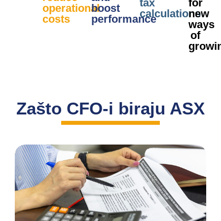
tax
for
operational
boost
calculations
new
costs
performance
ways
of
growi
Zašto CFO-i biraju ASX