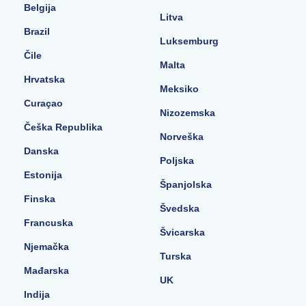
Belgija
Litva
Brazil
Luksemburg
Čile
Malta
Hrvatska
Meksiko
Curaçao
Nizozemska
Češka Republika
Norveška
Danska
Poljska
Estonija
Španjolska
Finska
Švedska
Francuska
Švicarska
Njemačka
Turska
Mađarska
UK
Indija