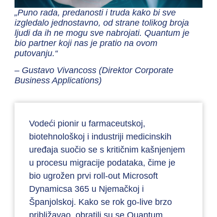
„Puno rada, predanosti i truda kako bi sve
izgledalo jednostavno, od strane tolikog broja
ljudi da ih ne mogu sve nabrojati. Quantum je
bio partner koji nas je pratio na ovom
putovanju.“
– Gustavo Vivancoss (Direktor Corporate
Business Applications)
Vodeći pionir u farmaceutskoj,
biotehnološkoj i industriji medicinskih
uređaja suočio se s kritičnim kašnjenjem
u procesu migracije podataka, čime je
bio ugrožen prvi roll-out Microsoft
Dynamicsa 365 u Njemačkoj i
Španjolskoj. Kako se rok go-live brzo
približavao, obratili su se Quantum