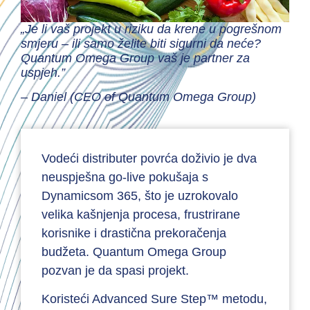
„Je li vaš projekt u riziku da krene u pogrešnom
smjeru – ili samo želite biti sigurni da neće?
Quantum Omega Group vaš je partner za
uspjeh.”
– Daniel (CEO of Quantum Omega Group)
Vodeći distributer povrća doživio je dva
neuspješna go-live pokušaja s
Dynamicsom 365, što je uzrokovalo
velika kašnjenja procesa, frustrirane
korisnike i drastična prekoračenja
budžeta. Quantum Omega Group
pozvan je da spasi projekt.
Koristeći Advanced Sure Step™ metodu,