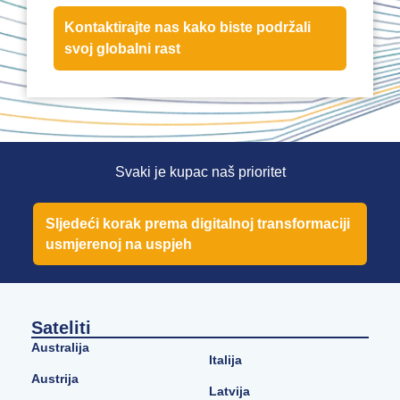
Kontaktirajte nas kako biste podržali
svoj globalni rast
Svaki je kupac naš prioritet
Sljedeći korak prema digitalnoj transformaciji
usmjerenoj na uspjeh
Sateliti
Australija
Italija
Austrija
Latvija